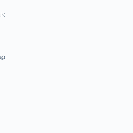
jk)
rg)