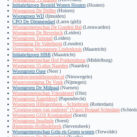
Initiatiefgroep Bezield Wonen Houten
(Houten)
Woongroep De Drifter
(Huizen)
Woongroep WIJ
(Ijmuiden)
CPO De Dimmendael
(Laren (gld))
Woongemeenschap De Gouden Bal
(Leeuwarden)
Woongroep De Beyerinck
(Leiden)
Woongroep Tuinstad
(Leiden)
Vereniging De Valleihorst
(Leusden)
Vereniging Woongroep Lindenkruis
(Maastricht)
Initiatiefgroep HBB
(Maastricht)
Woongemeenschap Hof Popkensburg
(Middelburg)
Woongroep 55-plus Naarden
(Naarden)
Woongroep Oase
(Neer )
groepswonendebosruiter.nl
(Nieuwegein)
Woonvereniging De Vonk
(Nijmegen)
Woongroep De Mijlpaal
(Nuenen)
Woongemeenschap Vriendenerf
(Olst)
Woongroep Appeldreef
(Papendrecht)
Woongroep Hillegersberg – Schiebroek
(Rotterdam)
“Groepswonen van ouderen” (Vgos) Bospad Schiedam
(Schied
Woongroep GOS Koningsdael
(Soest)
Woongroep Insulinde
(Soest)
Binnentuin-Hoflindebeek
(Stevensbeek)
Woongemeenschap Grijs en Groen wonen
(Terwolde)