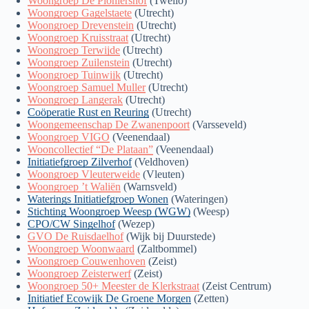
Woongroep De Pioniershof
(Twello)
Woongroep Gagelstaete
(Utrecht)
Woongroep Drevenstein
(Utrecht)
Woongroep Kruisstraat
(Utrecht)
Woongroep Terwijde
(Utrecht)
Woongroep Zuilenstein
(Utrecht)
Woongroep Tuinwijk
(Utrecht)
Woongroep Samuel Muller
(Utrecht)
Woongroep Langerak
(Utrecht)
Coöperatie Rust en Reuring
(Utrecht)
Woongemeenschap De Zwanenpoort
(Varsseveld)
Woongroep VIGO
(Veenendaal)
Wooncollectief “De Plataan”
(Veenendaal)
Initiatiefgroep Zilverhof
(Veldhoven)
Woongroep Vleuterweide
(Vleuten)
Woongroep ’t Waliën
(Warnsveld)
Waterings Initiatiefgroep Wonen
(Wateringen)
Stichting Woongroep Weesp (WGW)
(Weesp)
CPO/CW Singelhof
(Wezep)
GVO De Ruisdaelhof
(Wijk bij Duurstede)
Woongroep Woonwaard
(Zaltbommel)
Woongroep Couwenhoven
(Zeist)
Woongroep Zeisterwerf
(Zeist)
Woongroep 50+ Meester de Klerkstraat
(Zeist Centrum)
Initiatief Ecowijk De Groene Morgen
(Zetten)