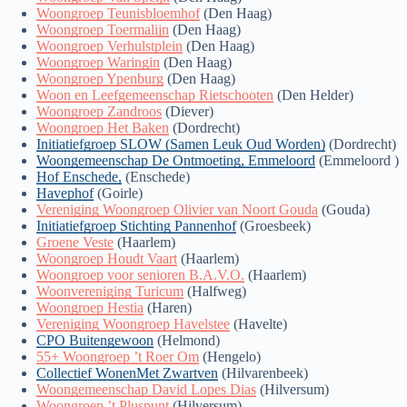
Woongroep Teunisbloemhof
(Den Haag)
Woongroep Toermalijn
(Den Haag)
Woongroep Verhulstplein
(Den Haag)
Woongroep Waringin
(Den Haag)
Woongroep Ypenburg
(Den Haag)
Woon en Leefgemeenschap Rietschooten
(Den Helder)
Woongroep Zandroos
(Diever)
Woongroep Het Baken
(Dordrecht)
Initiatiefgroep SLOW (Samen Leuk Oud Worden)
(Dordrecht)
Woongemeenschap De Ontmoeting, Emmeloord
(Emmeloord )
Hof Enschede,
(Enschede)
Havephof
(Goirle)
Vereniging Woongroep Olivier van Noort Gouda
(Gouda)
Initiatiefgroep Stichting Pannenhof
(Groesbeek)
Groene Veste
(Haarlem)
Woongroep Houdt Vaart
(Haarlem)
Woongroep voor senioren B.A.V.O.
(Haarlem)
Woonvereniging Turicum
(Halfweg)
Woongroep Hestia
(Haren)
Vereniging Woongroep Havelstee
(Havelte)
CPO Buitengewoon
(Helmond)
55+ Woongroep ’t Roer Om
(Hengelo)
Collectief WonenMet Zwartven
(Hilvarenbeek)
Woongemeenschap David Lopes Dias
(Hilversum)
Woongroep ’t Pluspunt
(Hilversum)