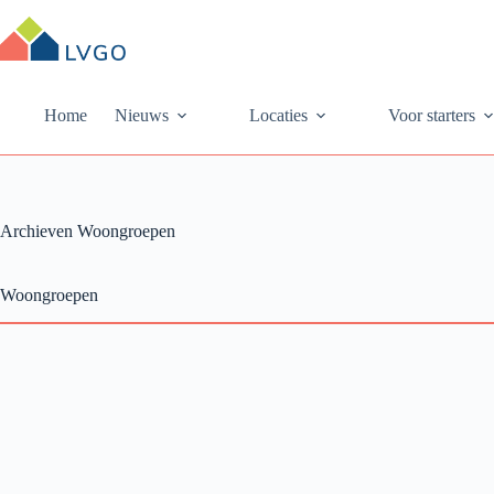
Ga
naar
de
inhoud
Home
Nieuws
Locaties
Voor starters
Archieven
Woongroepen
Woongroepen