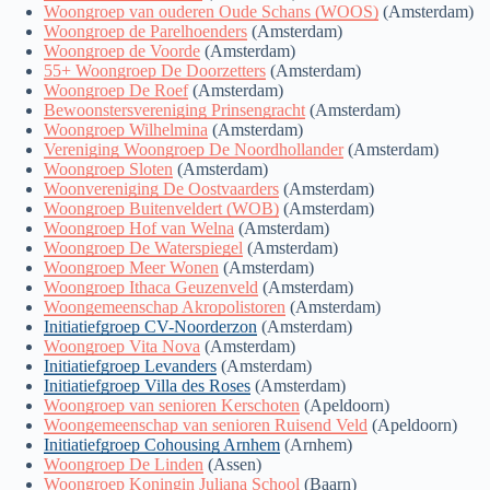
Woongroep van ouderen Oude Schans (WOOS)
(Amsterdam)
Woongroep de Parelhoenders
(Amsterdam)
Woongroep de Voorde
(Amsterdam)
55+ Woongroep De Doorzetters
(Amsterdam)
Woongroep De Roef
(Amsterdam)
Bewoonstersvereniging Prinsengracht
(Amsterdam)
Woongroep Wilhelmina
(Amsterdam)
Vereniging Woongroep De Noordhollander
(Amsterdam)
Woongroep Sloten
(Amsterdam)
Woonvereniging De Oostvaarders
(Amsterdam)
Woongroep Buitenveldert (WOB)
(Amsterdam)
Woongroep Hof van Welna
(Amsterdam)
Woongroep De Waterspiegel
(Amsterdam)
Woongroep Meer Wonen
(Amsterdam)
Woongroep Ithaca Geuzenveld
(Amsterdam)
Woongemeenschap Akropolistoren
(Amsterdam)
Initiatiefgroep CV-Noorderzon
(Amsterdam)
Woongroep Vita Nova
(Amsterdam)
Initiatiefgroep Levanders
(Amsterdam)
Initiatiefgroep Villa des Roses
(Amsterdam)
Woongroep van senioren Kerschoten
(Apeldoorn)
Woongemeenschap van senioren Ruisend Veld
(Apeldoorn)
Initiatiefgroep Cohousing Arnhem
(Arnhem)
Woongroep De Linden
(Assen)
Woongroep Koningin Juliana School
(Baarn)