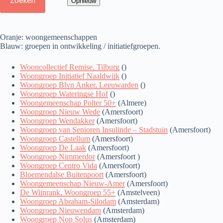
Oranje: woongemeenschappen
Blauw: groepen in ontwikkeling / initiatiefgroepen.
Wooncollectief Remise, Tilburg
()
Woongroep Initiatief Naaldwijk
()
Woongroep Blyn Anker, Leeuwarden
()
Woongroep Wateringse Hof
()
Woongemeenschap Polter 50+
(Almere)
Woongroep Nieuw Wede
(Amersfoort)
Woongroep Wendakker
(Amersfoort)
Woongroep van Senioren Insulinde – Stadstuin
(Amersfoort)
Woongroep Castellum
(Amersfoort)
Woongroep De Laak
(Amersfoort)
Woongroep Nimmerdor
(Amersfoort )
Woongroep Centro Vida
(Amersfoort)
Bloemendalse Buitenpoort
(Amersfoort)
Woongemeenschap Nieuw-Amer
(Amersfoort)
De Wijnrank, Woongroep 55+
(Amstelveen)
Woongroep Abraham-Silodam
(Amsterdam)
Woongroep Nieuwendam
(Amsterdam)
Woongroep Non Solus
(Amsterdam)