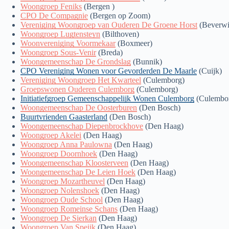
Woongroep Feniks
(Bergen )
CPO De Compagnie
(Bergen op Zoom)
Vereniging Woongroep van Ouderen De Groene Horst
(Beverwi
Woongroep Lugtensteyn
(Bilthoven)
Woonvereniging Voormekaar
(Boxmeer)
Woongroep Sous-Venir
(Breda)
Woongemeenschap De Grondslag
(Bunnik)
CPO Vereniging Wonen voor Gevorderden De Maarle
(Cuijk)
Vereniging Woongroep Het Kwarteel
(Culemborg)
Groepswonen Ouderen Culemborg
(Culemborg)
Initiatiefgroep Gemeenschappelijk Wonen Culemborg
(Culembo
Woongemeenschap De Oosterburen
(Den Bosch)
Buurtvrienden Gaasterland
(Den Bosch)
Woongemeenschap Diepenbrockhove
(Den Haag)
Woongroep Akelei
(Den Haag)
Woongroep Anna Paulowna
(Den Haag)
Woongroep Doornhoek
(Den Haag)
Woongemeenschap Kloosterveen
(Den Haag)
Woongemeenschap De Leien Hoek
(Den Haag)
Woongroep Mozartheuvel
(Den Haag)
Woongroep Nolenshoek
(Den Haag)
Woongroep Oude School
(Den Haag)
Woongroep Romeinse Schans
(Den Haag)
Woongroep De Sierkan
(Den Haag)
Woongroep Van Speijk
(Den Haag)