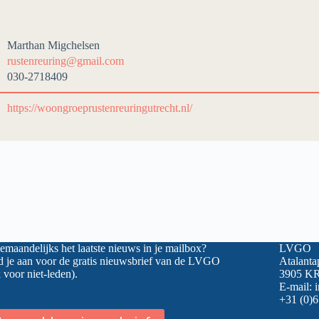
Marthan Migchelsen
rustenreuring@gmail.com
030-2718409
https://woongroeprustenreuringutrecht.nl/
maandelijks het laatste nieuws in je mailbox?
LVGO
 je aan voor de gratis nieuwsbrief van de LVGO
Atalanta
 voor niet-leden).
3905 KR
E-mail:
+31 (0)6