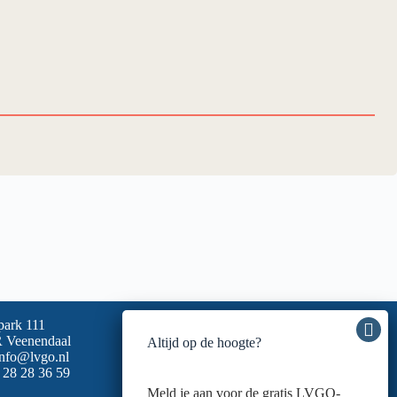
park 111
 Veenendaal
Altijd op de hoogte?
info@lvgo.nl
 28 28 36 59
Meld je aan voor de gratis LVGO-