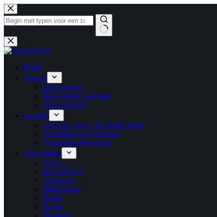
Ga
naar
de
inhoud
Geen
resultaten
Home
Nieuws
Meer nieuws
Blog van de voorzitter
Nieuwsarchief
Locaties
Vind een woon- of initiatiefgroep
Wachtlijsten en oproepen
Vermelden of wijzigen
Voor starters
Wat is …
Iets voor mij?
Oriënteren
Stappenplan
Huren
Kopen
De groep