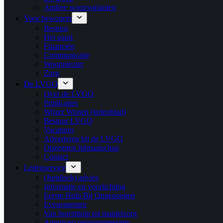
Andere woonvarianten
Voor bewoners
Bestuur
Het pand
Financiën
Communicatie
Woonplezier
Zorg
De LVGO
Over de LVGO
Publicaties
Wijzer Wonen (ledenblad)
Bestuur LVGO
Vacatures
Adverteren bij de LVGO
Opzeggen lidmaatschap
Contact
Ledenservice
(Juridisch) advies
Informatie en voorlichting
Eerste Hulp Bij Ongenoegen
Evenementen
Van burenhulp tot mantelzorg
Appgroep penningmeesters