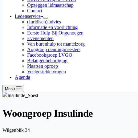
Opzeggen lidmaatschap
Contact
Ledenservice
(Juridisch) advies
Informatie en voorlichting
Eerste Hulp Bij Ongenoegen
Evenementen
Van burenhulp tot mantelzorg
Appgroep penningmeesters
Facebookgroep LVGO
Belangenbehartiging
Plaatsen oproep
Veelgestelde vragen
Agenda
Menu
Woongroep Insulinde
Wilgenblik 34