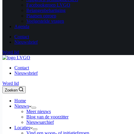
Facebookgroep LVGO
Belangenbehartiging
Plaatsen oproep
Veelgestelde vragen
Agenda
Contact
Nieuwsbrief
Word lid
Contact
Nieuwsbrief
Word lid
Zoeken
Home
Nieuws
Meer nieuws
Blog van de voorzitter
Nieuwsarchief
Locaties
Vind een woon- of initiatiefgroep