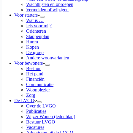
Wachtlijsten en oproepen
Vermelden of wijzigen
Voor starters
Wat is …
Iets voor mij?
Oriënteren
Stappenplan
Huren
Kopen
De groep
Andere woonvarianten
Voor bewoners
Bestuur
Het pand
Financiën
Communicatie
Woonplezier
Zorg
De LVGO
Over de LVGO
Publicaties
Wijzer Wonen (ledenblad)
Bestuur LVGO
Vacatures
Adverteren bij de LVGO