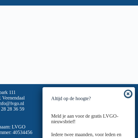
park 111
 Veenendaal
Altijd op de hoogte?
info@lvgo.nl
 28 28 36 59
Meld je aan voor de gratis LVGO-
nieuwsbrief!
snaam: LVGO
mmer: 40534456
Iedere twee maanden, voor leden en