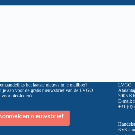
maandelijks het laatste nieuws in je mailbox?
LVGO
 je aan voor de gratis nieuwsbrief van de LVGO
Atalanta
 voor niet-leden).
3905 KR
E-mail:
+31 (0)6
Aanmelden nieuwsbrief
Handel
KvK-nu