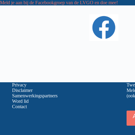
Meld je aan bij de Facebookgroep van de LVGO en doe mee!
Privacy
Twee
Disclaimer
Meld
Samenwerkingspartners
(ook
Word lid
Contact