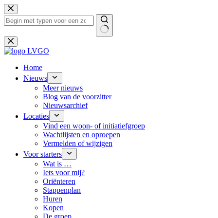
Ga
naar
de
inhoud
Geen
resultaten
Home
Nieuws
Meer nieuws
Blog van de voorzitter
Nieuwsarchief
Locaties
Vind een woon- of initiatiefgroep
Wachtlijsten en oproepen
Vermelden of wijzigen
Voor starters
Wat is …
Iets voor mij?
Oriënteren
Stappenplan
Huren
Kopen
De groep