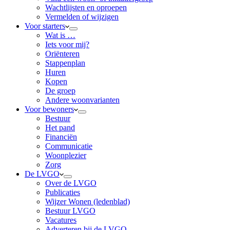
Wachtlijsten en oproepen
Vermelden of wijzigen
Voor starters
Wat is …
Iets voor mij?
Oriënteren
Stappenplan
Huren
Kopen
De groep
Andere woonvarianten
Voor bewoners
Bestuur
Het pand
Financiën
Communicatie
Woonplezier
Zorg
De LVGO
Over de LVGO
Publicaties
Wijzer Wonen (ledenblad)
Bestuur LVGO
Vacatures
Adverteren bij de LVGO