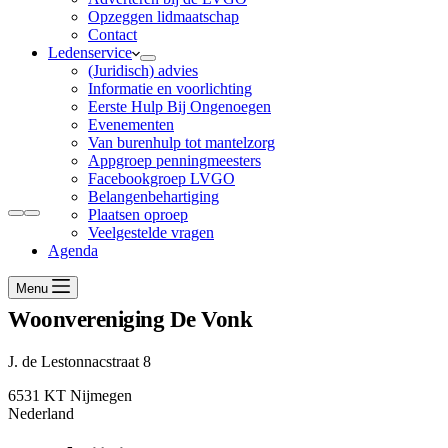
Opzeggen lidmaatschap
Contact
Ledenservice
(Juridisch) advies
Informatie en voorlichting
Eerste Hulp Bij Ongenoegen
Evenementen
Van burenhulp tot mantelzorg
Appgroep penningmeesters
Facebookgroep LVGO
Belangenbehartiging
Plaatsen oproep
Veelgestelde vragen
Agenda
Menu
Woonvereniging De Vonk
J. de Lestonnacstraat 8
6531 KT Nijmegen
Nederland