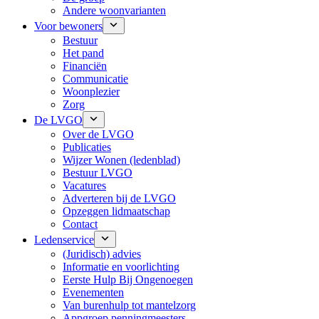
Andere woonvarianten
Voor bewoners
Bestuur
Het pand
Financiën
Communicatie
Woonplezier
Zorg
De LVGO
Over de LVGO
Publicaties
Wijzer Wonen (ledenblad)
Bestuur LVGO
Vacatures
Adverteren bij de LVGO
Opzeggen lidmaatschap
Contact
Ledenservice
(Juridisch) advies
Informatie en voorlichting
Eerste Hulp Bij Ongenoegen
Evenementen
Van burenhulp tot mantelzorg
Appgroep penningmeesters