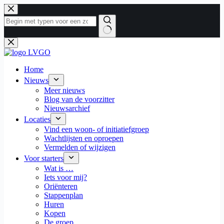
Ga
naar
de
inhoud
Geen
resultaten
Home
Nieuws
Meer nieuws
Blog van de voorzitter
Nieuwsarchief
Locaties
Vind een woon- of initiatiefgroep
Wachtlijsten en oproepen
Vermelden of wijzigen
Voor starters
Wat is …
Iets voor mij?
Oriënteren
Stappenplan
Huren
Kopen
De groep