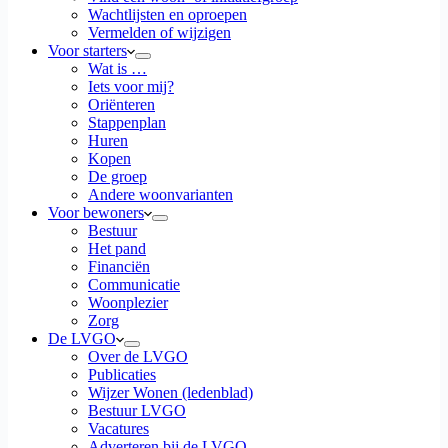
Wachtlijsten en oproepen
Vermelden of wijzigen
Voor starters
Wat is …
Iets voor mij?
Oriënteren
Stappenplan
Huren
Kopen
De groep
Andere woonvarianten
Voor bewoners
Bestuur
Het pand
Financiën
Communicatie
Woonplezier
Zorg
De LVGO
Over de LVGO
Publicaties
Wijzer Wonen (ledenblad)
Bestuur LVGO
Vacatures
Adverteren bij de LVGO