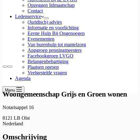
Opzeggen lidmaatschap
Contact
Ledenservice
(Juridisch) advies
Informatie en voorlichting
Eerste Hulp Bij Ongenoegen
Evenementen
Van burenhulp tot mantelzorg
Appgroep penningmeesters
Facebookgroep LVGO
Belangenbehartiging
Plaatsen oproep
Veelgestelde vragen
Agenda
Menu
Woongemeenschap Grijs en Groen wonen
Notarisappel 16
8121 LB Olst
Nederland
Omschrijving