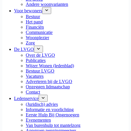
Andere woonvarianten
Voor bewoners
Bestuur
Het pand
Financiën
Communicatie
Woonplezier
Zorg
De LVGO
Over de LVGO
Publicaties
Wijzer Wonen (ledenblad)
Bestuur LVGO
Vacatures
Adverteren bij de LVGO
Opzeggen lidmaatschap
Contact
Ledenservice
(Juridisch) advies
Informatie en voorlichting
Eerste Hulp Bij Ongenoegen
Evenementen
Van burenhulp tot mantelzorg
Appgroep penningmeesters