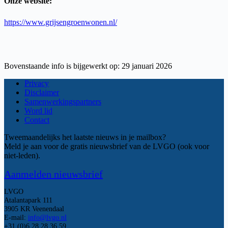
Onze website:
https://www.grijsengroenwonen.nl/
Bovenstaande info is bijgewerkt op: 29 januari 2026
Privacy
Disclaimer
Samenwerkingspartners
Word lid
Contact
Tweemaandelijks het laatste nieuws in je mailbox?
Meld je aan voor de gratis nieuwsbrief van de LVGO (ook voor
niet-leden).
Aanmelden nieuwsbrief
LVGO
Atalantapark 111
3905 KR Veenendaal
E-mail:
info@lvgo.nl
+31 (0)6 28 28 36 59