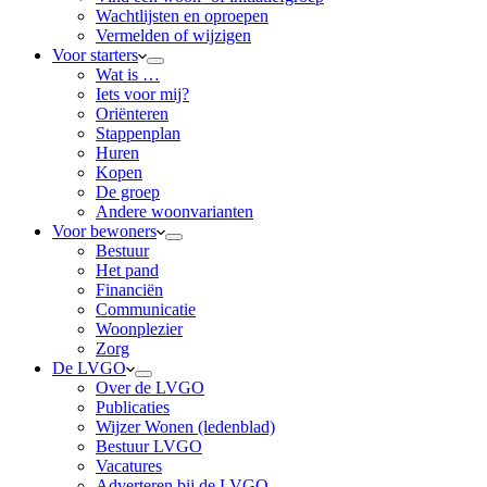
Wachtlijsten en oproepen
Vermelden of wijzigen
Voor starters
Wat is …
Iets voor mij?
Oriënteren
Stappenplan
Huren
Kopen
De groep
Andere woonvarianten
Voor bewoners
Bestuur
Het pand
Financiën
Communicatie
Woonplezier
Zorg
De LVGO
Over de LVGO
Publicaties
Wijzer Wonen (ledenblad)
Bestuur LVGO
Vacatures
Adverteren bij de LVGO