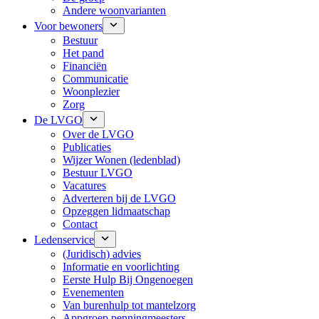
Andere woonvarianten
Voor bewoners
Bestuur
Het pand
Financiën
Communicatie
Woonplezier
Zorg
De LVGO
Over de LVGO
Publicaties
Wijzer Wonen (ledenblad)
Bestuur LVGO
Vacatures
Adverteren bij de LVGO
Opzeggen lidmaatschap
Contact
Ledenservice
(Juridisch) advies
Informatie en voorlichting
Eerste Hulp Bij Ongenoegen
Evenementen
Van burenhulp tot mantelzorg
Appgroep penningmeesters