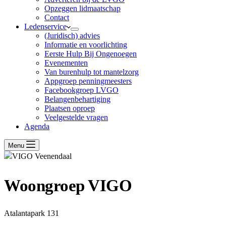
Opzeggen lidmaatschap
Contact
Ledenservice
(Juridisch) advies
Informatie en voorlichting
Eerste Hulp Bij Ongenoegen
Evenementen
Van burenhulp tot mantelzorg
Appgroep penningmeesters
Facebookgroep LVGO
Belangenbehartiging
Plaatsen oproep
Veelgestelde vragen
Agenda
Menu
Woongroep VIGO
Atalantapark 131