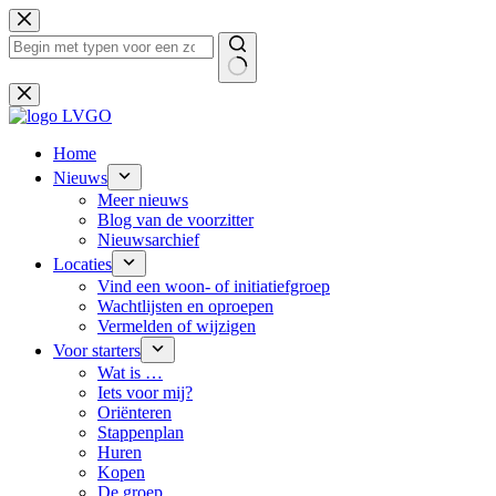
Ga
naar
de
inhoud
Geen
resultaten
Home
Nieuws
Meer nieuws
Blog van de voorzitter
Nieuwsarchief
Locaties
Vind een woon- of initiatiefgroep
Wachtlijsten en oproepen
Vermelden of wijzigen
Voor starters
Wat is …
Iets voor mij?
Oriënteren
Stappenplan
Huren
Kopen
De groep