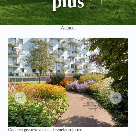
plus
Actueel
Onli
5 A
Beho
seni
geo
Ouderen gezocht voor onderzoeksprojecten