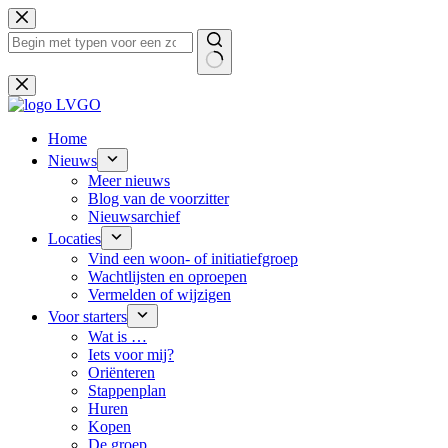
Ga
naar
de
inhoud
Geen
resultaten
Home
Nieuws
Meer nieuws
Blog van de voorzitter
Nieuwsarchief
Locaties
Vind een woon- of initiatiefgroep
Wachtlijsten en oproepen
Vermelden of wijzigen
Voor starters
Wat is …
Iets voor mij?
Oriënteren
Stappenplan
Huren
Kopen
De groep