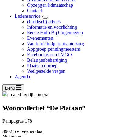
Opzeggen lidmaatschap
Contact
Ledenservice
(Juridisch) advies
Informatie en voorlichting
Eerste Hulp Bij Ongenoegen
Evenementen
Van burenhulp tot mantelzorg
Appgroep penningmeesters
Facebookgroep LVGO
Belangenbehartiging
Plaatsen oproep
Veelgestelde vragen
Agenda
Menu
Wooncollectief “De Plataan”
Pampagras 178
3902 SV Veenendaal
Nederland