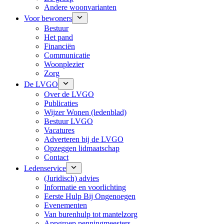
Andere woonvarianten
Voor bewoners
Bestuur
Het pand
Financiën
Communicatie
Woonplezier
Zorg
De LVGO
Over de LVGO
Publicaties
Wijzer Wonen (ledenblad)
Bestuur LVGO
Vacatures
Adverteren bij de LVGO
Opzeggen lidmaatschap
Contact
Ledenservice
(Juridisch) advies
Informatie en voorlichting
Eerste Hulp Bij Ongenoegen
Evenementen
Van burenhulp tot mantelzorg
Appgroep penningmeesters