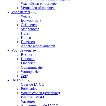
Wachtlijsten en oproepen
Vermelden of wijzigen
Voor starters
Wat is …
Iets voor mij?
Oriënteren
Stappenplan
Huren
Kopen
De groep
Andere woonvarianten
Voor bewoners
Bestuur
Het pand
Financiën
Communicatie
Woonplezier
Zorg
De LVGO
Over de LVGO
Publicaties
Wijzer Wonen (ledenblad)
Bestuur LVGO
Vacatures
Adverteren bij de LVGO