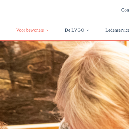
Con
Voor bewoners
De LVGO
Ledenservic