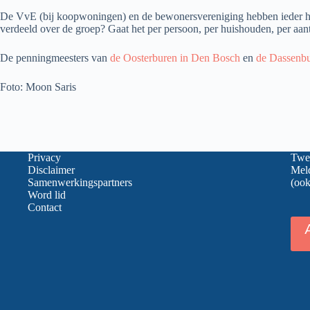
De VvE (bij koopwoningen) en de bewonersvereniging hebben ieder hun
verdeeld over de groep? Gaat het per persoon, per huishouden, per aant
De penningmeesters van
de Oosterburen in Den Bosch
en
de Dassenbu
Foto: Moon Saris
Privacy
Twee
Disclaimer
Meld
Samenwerkingspartners
(ook
Word lid
Contact