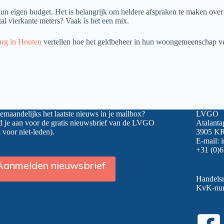
 eigen budget. Het is belangrijk om heldere afspraken te maken over
al vierkante meters? Vaak is het een mix.
rg in Houten
vertellen hoe het geldbeheer in hun woongemeenschap ve
maandelijks het laatste nieuws in je mailbox?
LVGO
 je aan voor de gratis nieuwsbrief van de LVGO
Atalanta
 voor niet-leden).
3905 KR
E-mail:
+31 (0)6
Aanmelden nieuwsbrief
Handel
KvK-nu