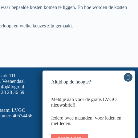
 waar bepaalde kosten komen te liggen. En hoe worden de kosten
rloopt en welke keuzes zijn gemaakt.
park 111
 Veenendaal
Altijd op de hoogte?
info@lvgo.nl
 28 28 36 59
Meld je aan voor de gratis LVGO-
nieuwsbrief!
snaam: LVGO
mmer: 40534456
Iedere twee maanden, voor leden en
niet-leden.