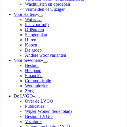
Wachtlijsten en oproepen
Vermelden of wijzigen
Voor starters
Wat is …
Iets voor mij?
Oriënteren
Stappenplan
Huren
Kopen
De groep
Andere woonvarianten
Voor bewoners
Bestuur
Het pand
Financiën
Communicatie
Woonplezier
Zorg
De LVGO
Over de LVGO
Publicaties
Wijzer Wonen (ledenblad)
Bestuur LVGO
Vacatures
Adverteren bij de LVGO