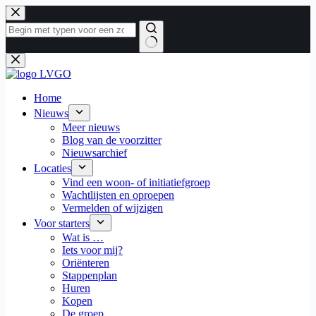
Ga
naar
de
inhoud
Geen
resultaten
Home
Nieuws
Meer nieuws
Blog van de voorzitter
Nieuwsarchief
Locaties
Vind een woon- of initiatiefgroep
Wachtlijsten en oproepen
Vermelden of wijzigen
Voor starters
Wat is …
Iets voor mij?
Oriënteren
Stappenplan
Huren
Kopen
De groep