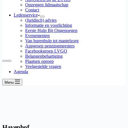
Opzeggen lidmaatschap
Contact
Ledenservice
(Juridisch) advies
Informatie en voorlichting
Eerste Hulp Bij Ongenoegen
Evenementen
Van burenhulp tot mantelzorg
Appgroep penningmeesters
Facebookgroep LVGO
Belangenbehartiging
Plaatsen oproep
Veelgestelde vragen
Agenda
Menu
Havephof