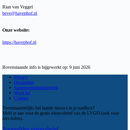
Rian van Veggel
beve@havephof.nl
Onze website:
https://havephof.nl
Bovenstaande info is bijgewerkt op: 9 juni 2026
Privacy
Disclaimer
Samenwerkingspartners
Word lid
Contact
Tweemaandelijks het laatste nieuws in je mailbox?
Meld je aan voor de gratis nieuwsbrief van de LVGO (ook voor
niet-leden).
Aanmelden nieuwsbrief