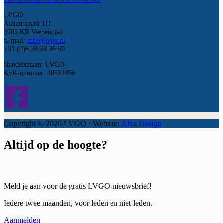
LVGO
Atalantapark 111
3905 KR Veenendaal
E-mail:
info@lvgo.nl
+31 (0)6 28 28 36 59
Handelsnaam: LVGO
KvK-nummer: 40534456
Copyright © 2026 LVGO · Website:
Alva Design
Altijd op de hoogte?
Meld je aan voor de gratis LVGO-nieuwsbrief!
Iedere twee maanden, voor leden en niet-leden.
Aanmelden