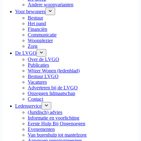
Andere woonvarianten
Voor bewoners
Bestuur
Het pand
Financiën
Communicatie
Woonplezier
Zorg
De LVGO
Over de LVGO
Publicaties
Wijzer Wonen (ledenblad)
Bestuur LVGO
Vacatures
Adverteren bij de LVGO
Opzeggen lidmaatschap
Contact
Ledenservice
(Juridisch) advies
Informatie en voorlichting
Eerste Hulp Bij Ongenoegen
Evenementen
Van burenhulp tot mantelzorg
Appgroep penningmeesters