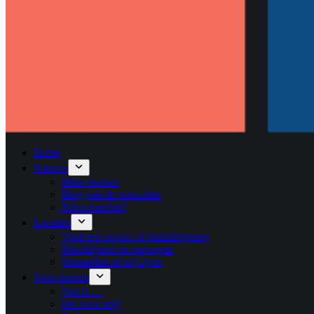
Home
Nieuws
Meer nieuws
Blog van de voorzitter
Nieuwsarchief
Locaties
Vind een woon- of initiatiefgroep
Wachtlijsten en oproepen
Vermelden of wijzigen
Voor starters
Wat is …
Iets voor mij?