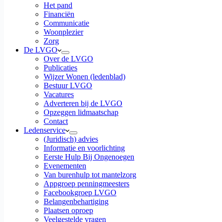
Het pand
Financiën
Communicatie
Woonplezier
Zorg
De LVGO
Over de LVGO
Publicaties
Wijzer Wonen (ledenblad)
Bestuur LVGO
Vacatures
Adverteren bij de LVGO
Opzeggen lidmaatschap
Contact
Ledenservice
(Juridisch) advies
Informatie en voorlichting
Eerste Hulp Bij Ongenoegen
Evenementen
Van burenhulp tot mantelzorg
Appgroep penningmeesters
Facebookgroep LVGO
Belangenbehartiging
Plaatsen oproep
Veelgestelde vragen