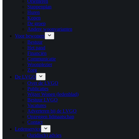
Oriënteren
Stappenplan
Huren
Kopen
De groep
Andere woonvarianten
Voor bewoners
Bestuur
Het pand
Financiën
Communicatie
Woonplezier
Zorg
De LVGO
Over de LVGO
Publicaties
Wijzer Wonen (ledenblad)
Bestuur LVGO
Vacatures
Adverteren bij de LVGO
Opzeggen lidmaatschap
Contact
Ledenservice
(Juridisch) advies