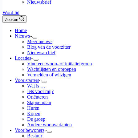
Nieuwsbrief
Word lid
Zoeken
Home
Nieuws
Meer nieuws
Blog van de voorzitter
Nieuwsarchief
Locaties
Vind een woon- of initiatiefgroep
Wachtlijsten en oproepen
Vermelden of wijzigen
Voor starters
Wat is …
Iets voor mij?
Oriënteren
Stappenplan
Huren
Kopen
De groep
Andere woonvarianten
Voor bewoners
Bestuur