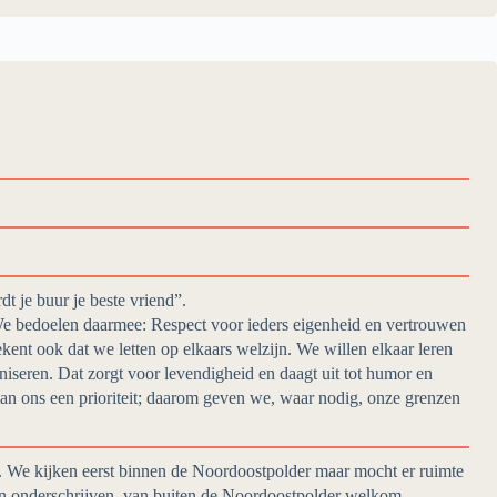
t je buur je beste vriend”.
doelen daarmee: Respect voor ieders eigenheid en vertrouwen
tekent ook dat we letten op elkaars welzijn. We willen elkaar leren
niseren. Dat zorgt voor levendigheid en daagt uit tot humor en
van ons een prioriteit; daarom geven we, waar nodig, onze grenzen
g. We kijken eerst binnen de Noordoostpolder maar mocht er ruimte
en onderschrijven, van buiten de Noordoostpolder welkom.