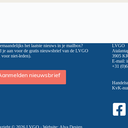
maandelijks het laatste nieuws in je mailbox?
LVGO
 je aan voor de gratis nieuwsbrief van de LVGO
Atalanta
 voor niet-leden).
3905 KR
E-mail:
+31 (0)6
Aanmelden nieuwsbrief
Handel
KvK-nu
yright © 2026 LVGO · Website:
Alva Design