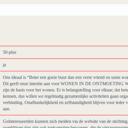
50-plus
ja
Ons ideaal is “Beter een goeie buur dan een verre vriend en soms word
Dit geeft onze intentie aan voor WONEN IN DE ONTMOETING We be
zijn de basis voor het wonen. Er is belangstelling voor elkaar; dat be
kennen, dus willen we regelmatig gezamenlijke activiteiten gaan orga
verbinding. Onafhankelijkheid en zelfstandigheid blijven voor ieder 
aan.
Geïnteresseerden kunnen zich melden via de website van de stichtin
overblijven dan zijn ook toekomstige bewoners, die de uitgangspunt