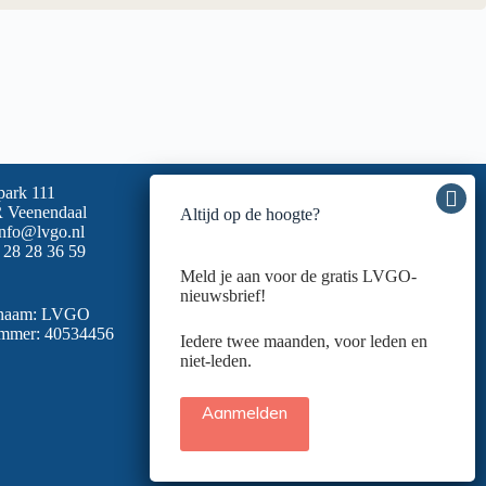
park 111
 Veenendaal
Altijd op de hoogte?
info@lvgo.nl
 28 28 36 59
Meld je aan voor de gratis LVGO-
nieuwsbrief!
snaam: LVGO
mmer: 40534456
Iedere twee maanden, voor leden en
niet-leden.
Aanmelden