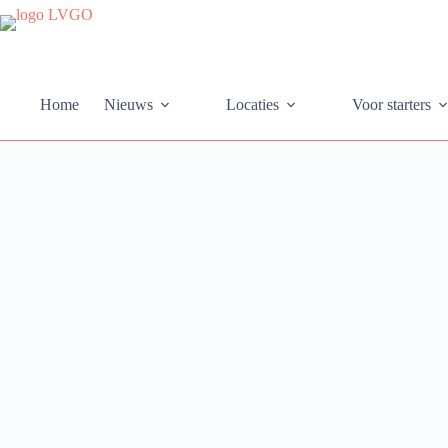
Ga
naar
de
inhoud
Home
Nieuws
Locaties
Voor starters