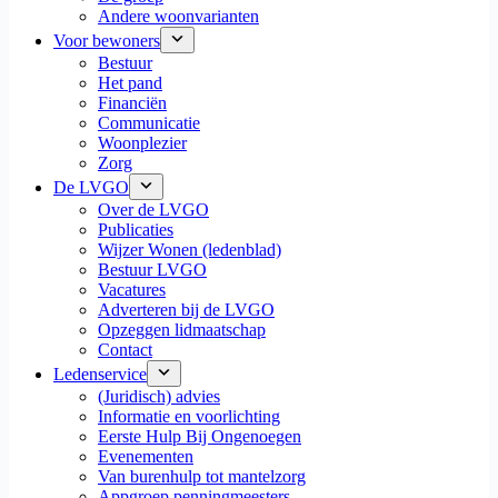
Andere woonvarianten
Voor bewoners
Bestuur
Het pand
Financiën
Communicatie
Woonplezier
Zorg
De LVGO
Over de LVGO
Publicaties
Wijzer Wonen (ledenblad)
Bestuur LVGO
Vacatures
Adverteren bij de LVGO
Opzeggen lidmaatschap
Contact
Ledenservice
(Juridisch) advies
Informatie en voorlichting
Eerste Hulp Bij Ongenoegen
Evenementen
Van burenhulp tot mantelzorg
Appgroep penningmeesters