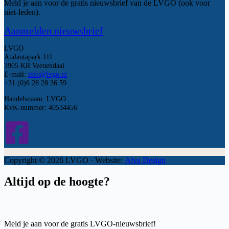
Meld je aan voor de gratis nieuwsbrief van de LVGO (ook voor
niet-leden).
Aanmelden nieuwsbrief
LVGO
Atalantapark 111
3905 KR Veenendaal
E-mail:
info@lvgo.nl
+31 (0)6 28 28 36 59
Handelsnaam: LVGO
KvK-nummer: 40534456
Copyright © 2026 LVGO · Website:
Alva Design
Altijd op de hoogte?
Meld je aan voor de gratis LVGO-nieuwsbrief!