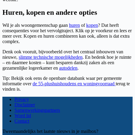
Huren, kopen en andere opties
Wil je als woongemeenschap gaan
huren
of
kopen
? Dat heeft
consequenties voor het vervolgtraject. Klik op je voorkeur en lees er
meer over. Kopen en huren combineren kan ook, alleen is dat extra
complex.
Denk ook vooruit, bijvoorbeeld over het centraal inbouwen van
nieuwe,
slimme technische mogelijkheden
. En bedenk hoe je ruimte
– en daarmee kosten – kunt besparen dankzij zaken als een
gezamenlijke logeerkamer en
autodelen
.
Tip: Bekijk ook eens de openbare databank waar per gemeente
informatie over
de 55-plushuishoudens en woningvoorraad
terug te
vinden is.
Privacy
Disclaimer
Samenwerkingspartners
Word lid
Contact
Tweemaandelijks het laatste nieuws in je mailbox?