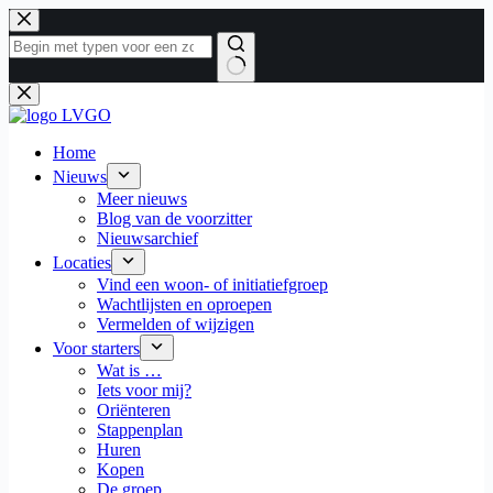
Ga
naar
de
inhoud
Geen
resultaten
Home
Nieuws
Meer nieuws
Blog van de voorzitter
Nieuwsarchief
Locaties
Vind een woon- of initiatiefgroep
Wachtlijsten en oproepen
Vermelden of wijzigen
Voor starters
Wat is …
Iets voor mij?
Oriënteren
Stappenplan
Huren
Kopen
De groep