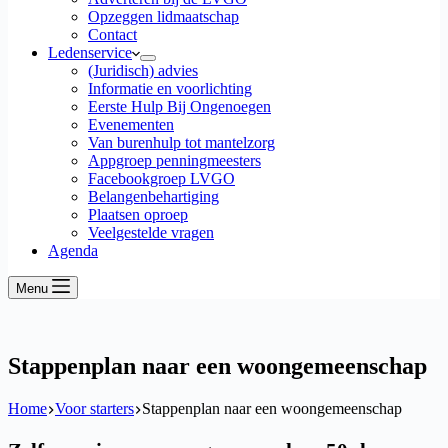
Opzeggen lidmaatschap
Contact
Ledenservice
(Juridisch) advies
Informatie en voorlichting
Eerste Hulp Bij Ongenoegen
Evenementen
Van burenhulp tot mantelzorg
Appgroep penningmeesters
Facebookgroep LVGO
Belangenbehartiging
Plaatsen oproep
Veelgestelde vragen
Agenda
Menu
Stappenplan naar een woongemeenschap
Home
Voor starters
Stappenplan naar een woongemeenschap