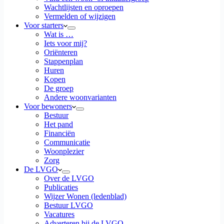
Wachtlijsten en oproepen
Vermelden of wijzigen
Voor starters
Wat is …
Iets voor mij?
Oriënteren
Stappenplan
Huren
Kopen
De groep
Andere woonvarianten
Voor bewoners
Bestuur
Het pand
Financiën
Communicatie
Woonplezier
Zorg
De LVGO
Over de LVGO
Publicaties
Wijzer Wonen (ledenblad)
Bestuur LVGO
Vacatures
Adverteren bij de LVGO