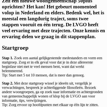
Zelf een nieuwe woongemeenschap 50plus
oprichten? Het kan! Het gebeurt momenteel
volop in Nederland en elders. Bedenk wel, het is
meestal een langdurig traject, soms twee
stappen vooruit en één terug. De LVGO heeft
veel ervaring met deze trajecten. Onze kennis en
ervaring delen we graag in dit stappenplan.
Startgroep
Stap 1
.
Zoek een aantal gelijkgestemde medestanders en vorm een
startgroep. Zorg er in elk geval voor dat je in deze allereerste
beginfase niet met te veel mensen bent, want dat werkt
belemmerend.
Tip: Start met 5 tot 10 mensen, dat is meer dan genoeg.
Stap 2.
Met deze startgroep wissel je ideeën uit, vergelijk je
verwachtingen, bespreek je achterliggende filosofieën. Bezoek
andere woongroepen, ga op zoek naar informatie en achtergronden
van gemeenschappelijk wonen of klop bij de LVGO aan voor
informatie, tips, verwijzingen.
Tip: Zorg ervoor op hoofdpunten met elkaar op één lijn te zitten.