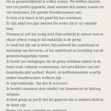
om in gezamenlijkheid te willen wonen. We hebben daarom
niet een profiel opgesteld, maar noemen tien punten waarin we
ons herkennen. Dit spreekt Noorderzonners aan:
Je kent al je buren in het pand bij hun voornaam.
Er zijn altijd een paar mensen die weten dat je op vakantie
bent.
Wanneer je zelf iets nodig hebt (bijvoorbeeld je nieuwe kast in
elkaar zetten) vraag je dat makkelijk in de groep.
Je vindt het fijn om te delen; bijvoorbeeld het onderhoud en
inrichting van het terras, of het onderhoud en inrichting van de
gemeenschappelijke ruimte.
Je houdt van uitdagingen die de groep zichtbaar maken in de
buurt zoals culturele evenementen, het ontwikkelen van een
(kunst)educatief aanbod. Borrel- en koffiemomenten waarbij
andere buurtbewoners welkom zijn.
Je zegt makkelijk: ‘dat doe ik wel even’.
Je bereikt consensus door middel van luisteren en de dialoog
aangaan.
Je bent graag op jezelf met het gegeven dat er anderen dicht in
de buurt zijn.
Buren zijn soms vrienden en andersom.