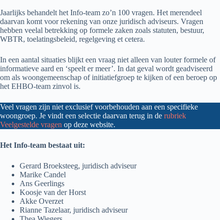
Jaarlijks behandelt het Info-team zo’n 100 vragen. Het merendeel
daarvan komt voor rekening van onze juridisch adviseurs. Vragen
hebben veelal betrekking op formele zaken zoals statuten, bestuur,
WBTR, toelatingsbeleid, regelgeving et cetera.
In een aantal situaties blijkt een vraag niet alleen van louter formele of
informatieve aard en ‘speelt er meer’. In dat geval wordt geadviseerd
om als woongemeenschap of initiatiefgroep te kijken of een beroep op
het EHBO-team zinvol is.
Veel vragen zijn niet exclusief voorbehouden aan een specifieke
woongroep. Je vindt een selectie daarvan terug in de
rubriek
Veelgestelde vragen
op deze website.
Het Info-team bestaat uit:
Gerard Broeksteeg, juridisch adviseur
Marike Candel
Ans Geerlings
Koosje van der Horst
Akke Overzet
Rianne Tazelaar, juridisch adviseur
Thea Wiegers