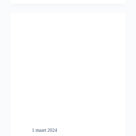
kantine
winst
maken?
1 maart 2024