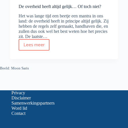
De overheid heeft altijd gelijk… Of toch niet?
Het was lange tijd een beetje een mantra in ons
land: de overheid heeft in principe altijd gelijk. Zij
hebben de regels zelf gemaakt, handhaven die, en
zullen dus ook wel het best weten hoe het precies
zit. De laatste…
Lees meer
De
overheid
heeft
altijd
Beeld: Moon Saris
gelijk…
Of
toch
niet?
Privacy
Disclaimer
Samenwerkingspartners
Word lid
Contact