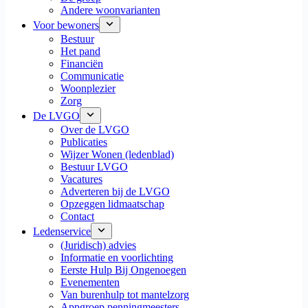
Andere woonvarianten
Voor bewoners
Bestuur
Het pand
Financiën
Communicatie
Woonplezier
Zorg
De LVGO
Over de LVGO
Publicaties
Wijzer Wonen (ledenblad)
Bestuur LVGO
Vacatures
Adverteren bij de LVGO
Opzeggen lidmaatschap
Contact
Ledenservice
(Juridisch) advies
Informatie en voorlichting
Eerste Hulp Bij Ongenoegen
Evenementen
Van burenhulp tot mantelzorg
Appgroep penningmeesters