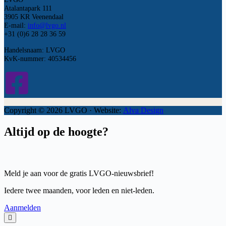
Atalantapark 111
3905 KR Veenendaal
E-mail:
info@lvgo.nl
+31 (0)6 28 28 36 59
Handelsnaam: LVGO
KvK-nummer: 40534456
Copyright © 2026 LVGO · Website:
Alva Design
Altijd op de hoogte?
Meld je aan voor de gratis LVGO-nieuwsbrief!
Iedere twee maanden, voor leden en niet-leden.
Aanmelden