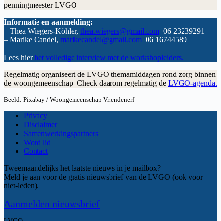
penningmeester LVGO
Informatie en aanmelding:
– Thea Wiegers-Köhler,
thea.wiegers@gmail.com
06 23239291
– Marike Candel,
marikecandel@gmail.com
06 16744589
Lees hier
het voll
edige interview met de workshopleiders.
Regelmatig organiseert de LVGO themamiddagen rond zorg binnen
de woongemeenschap. Check daarom regelmatig de
LVGO-agenda.
Beeld: Pixabay / Woongemeenschap Vriendenerf
Privacy
Disclaimer
Samenwerkingspartners
Word lid
Contact
Tweemaandelijks het laatste nieuws in je mailbox?
Meld je aan voor de gratis nieuwsbrief van de LVGO (ook voor
niet-leden).
Aanmelden nieuwsbrief
LVGO