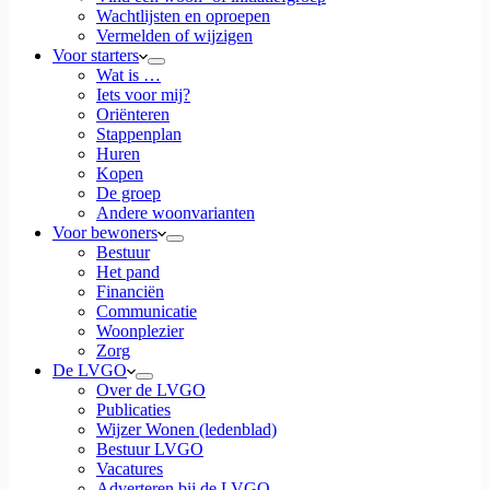
Wachtlijsten en oproepen
Vermelden of wijzigen
Voor starters
Wat is …
Iets voor mij?
Oriënteren
Stappenplan
Huren
Kopen
De groep
Andere woonvarianten
Voor bewoners
Bestuur
Het pand
Financiën
Communicatie
Woonplezier
Zorg
De LVGO
Over de LVGO
Publicaties
Wijzer Wonen (ledenblad)
Bestuur LVGO
Vacatures
Adverteren bij de LVGO