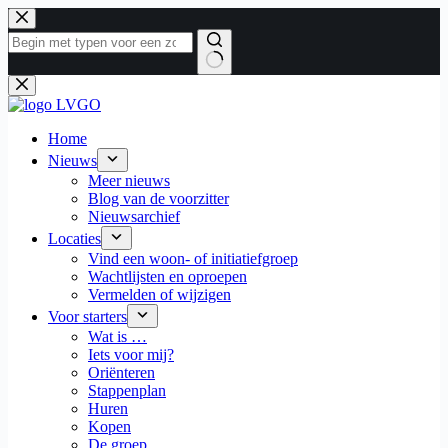
Ga
naar
de
inhoud
Geen
resultaten
Home
Nieuws
Meer nieuws
Blog van de voorzitter
Nieuwsarchief
Locaties
Vind een woon- of initiatiefgroep
Wachtlijsten en oproepen
Vermelden of wijzigen
Voor starters
Wat is …
Iets voor mij?
Oriënteren
Stappenplan
Huren
Kopen
De groep