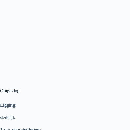
Omgeving
Ligging:
stedelijk
T.o.v. voorzieningen: