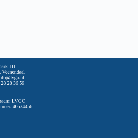
park 111
 Veenendaal
info@lvgo.nl
 28 28 36 59
snaam: LVGO
mmer: 40534456