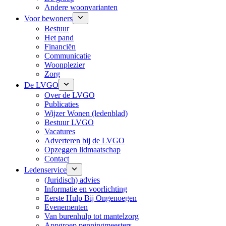
Andere woonvarianten
Voor bewoners
Bestuur
Het pand
Financiën
Communicatie
Woonplezier
Zorg
De LVGO
Over de LVGO
Publicaties
Wijzer Wonen (ledenblad)
Bestuur LVGO
Vacatures
Adverteren bij de LVGO
Opzeggen lidmaatschap
Contact
Ledenservice
(Juridisch) advies
Informatie en voorlichting
Eerste Hulp Bij Ongenoegen
Evenementen
Van burenhulp tot mantelzorg
Appgroep penningmeesters