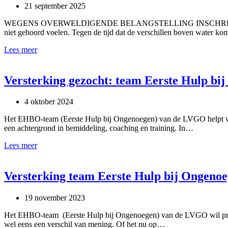
21 september 2025
WEGENS OVERWELDIGENDE BELANGSTELLING INSCHRIJVING WEDE
niet gehoord voelen. Tegen de tijd dat de verschillen boven water ko
LVGO-
Lees meer
themamiddag
Deep
Democracy
Versterking gezocht: team Eerste Hulp b
–
21
4 oktober 2024
november
2025
Het EHBO-team (Eerste Hulp bij Ongenoegen) van de LVGO helpt woon
een achtergrond in bemiddeling, coaching en training. In…
Versterking
Lees meer
gezocht:
team
Eerste
Versterking team Eerste Hulp bij Ongen
Hulp
bij
19 november 2023
Ongenoegen
(EHBO)
Het EHBO-team (Eerste Hulp bij Ongenoegen) van de LVGO wil proble
wel eens een verschil van mening. Of het nu op…