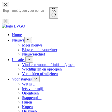
Ga
naar
de
inhoud
Geen
resultaten
Home
Nieuws
Meer nieuws
Blog van de voorzitter
Nieuwsarchief
Locaties
Vind een woon- of initiatiefgroep
Wachtlijsten en oproepen
Vermelden of wijzigen
Voor starters
Wat is …
Iets voor mij?
Oriënteren
Stappenplan
Huren
Kopen
De groep