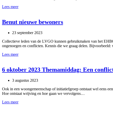
Versterking
Lees meer
team
Eerste
Hulp
Benut nieuwe bewoners
bij
Ongenoegen
23 september 2023
(EHBO)
Collectieve leden van de LVGO kunnen gebruikmaken van het EHBO-te
ongenoegen en conflicten. Kennis die we graag delen. Bijvoorbeeld:
Benut
Lees meer
nieuwe
bewoners
6 oktober 2023 Themamiddag: Een conflict,
3 augustus 2023
Ook in een woongemeenschap of initiatiefgroep ontstaat wel eens een 
Hoe ontstaat wrijving en hoe gaan we vervolgens…
6
Lees meer
oktober
2023