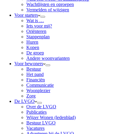
Wachtlijsten en oproepen
Vermelden of wijzigen
Voor starters
Wat is …
Iets voor mij?
Oriënteren
Stappenplan
Huren
Kopen
De groep
Andere woonvarianten
Voor bewoners
Bestuur
Het pand
Financiën
Communicatie
Woonplezier
Zorg
De LVGO
Over de LVGO
Publicaties
Wijzer Wonen (ledenblad)
Bestuur LVGO
Vacatures
Adverteren bij de LVGO