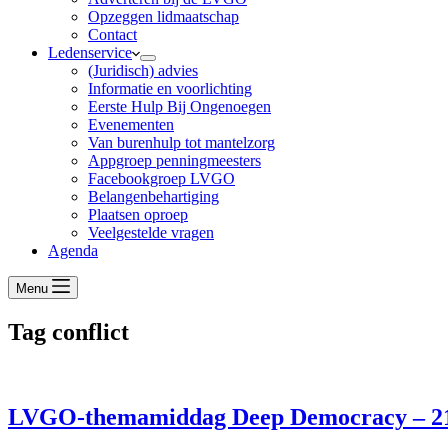
Opzeggen lidmaatschap
Contact
Ledenservice
(Juridisch) advies
Informatie en voorlichting
Eerste Hulp Bij Ongenoegen
Evenementen
Van burenhulp tot mantelzorg
Appgroep penningmeesters
Facebookgroep LVGO
Belangenbehartiging
Plaatsen oproep
Veelgestelde vragen
Agenda
Menu
Tag
conflict
LVGO-themamiddag Deep Democracy – 21