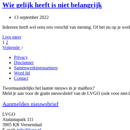
Themamiddag:
Wie gelijk heeft is niet belangrijk
Een
conflict,
13 september 2022
het
hoort
Iedereen heeft wel eens een verschil van mening. Of het nu op je werk 
erbij!
Wie
Lees meer
gelijk
1
2
heeft
Volgende
is
Privacy
niet
Disclaimer
belangrijk
Samenwerkingspartners
Word lid
Contact
Tweemaandelijks het laatste nieuws in je mailbox?
Meld je aan voor de gratis nieuwsbrief van de LVGO (ook voor niet-l
Aanmelden nieuwsbrief
LVGO
Atalantapark 111
3905 KR Veenendaal
E-mail:
info@lvgo.nl