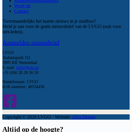
Samenwerkingspartners
Word lid
Contact
Tweemaandelijks het laatste nieuws in je mailbox?
Meld je aan voor de gratis nieuwsbrief van de LVGO (ook voor
niet-leden).
Aanmelden nieuwsbrief
LVGO
Atalantapark 111
3905 KR Veenendaal
E-mail:
info@lvgo.nl
+31 (0)6 28 28 36 59
Handelsnaam: LVGO
KvK-nummer: 40534456
Copyright © 2026 LVGO · Website:
Alva Design
Altijd op de hoogte?