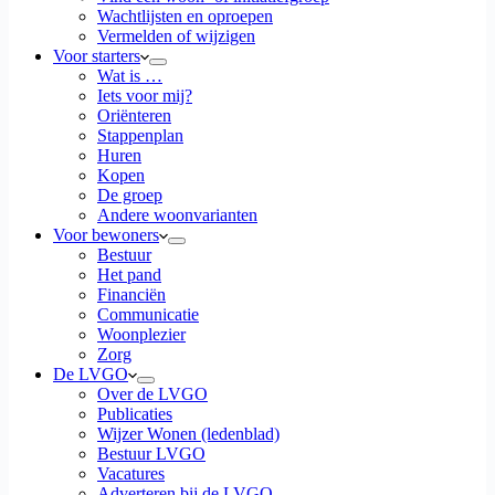
Wachtlijsten en oproepen
Vermelden of wijzigen
Voor starters
Wat is …
Iets voor mij?
Oriënteren
Stappenplan
Huren
Kopen
De groep
Andere woonvarianten
Voor bewoners
Bestuur
Het pand
Financiën
Communicatie
Woonplezier
Zorg
De LVGO
Over de LVGO
Publicaties
Wijzer Wonen (ledenblad)
Bestuur LVGO
Vacatures
Adverteren bij de LVGO