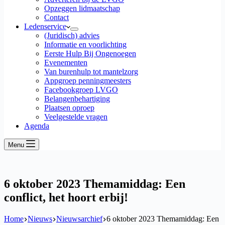
Opzeggen lidmaatschap
Contact
Ledenservice
(Juridisch) advies
Informatie en voorlichting
Eerste Hulp Bij Ongenoegen
Evenementen
Van burenhulp tot mantelzorg
Appgroep penningmeesters
Facebookgroep LVGO
Belangenbehartiging
Plaatsen oproep
Veelgestelde vragen
Agenda
Menu
6 oktober 2023 Themamiddag: Een
conflict, het hoort erbij!
Home
Nieuws
Nieuwsarchief
6 oktober 2023 Themamiddag: Een