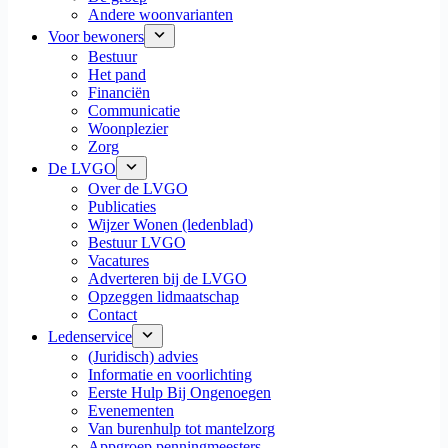
Andere woonvarianten
Voor bewoners
Bestuur
Het pand
Financiën
Communicatie
Woonplezier
Zorg
De LVGO
Over de LVGO
Publicaties
Wijzer Wonen (ledenblad)
Bestuur LVGO
Vacatures
Adverteren bij de LVGO
Opzeggen lidmaatschap
Contact
Ledenservice
(Juridisch) advies
Informatie en voorlichting
Eerste Hulp Bij Ongenoegen
Evenementen
Van burenhulp tot mantelzorg
Appgroep penningmeesters