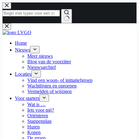
Ga
naar
de
inhoud
Geen
resultaten
Home
Nieuws
Meer nieuws
Blog van de voorzitter
Nieuwsarchief
Locaties
Vind een woon- of initiatiefgroep
Wachtlijsten en oproepen
Vermelden of wijzigen
Voor starters
Wat is …
Iets voor mij?
Oriënteren
Stappenplan
Huren
Kopen
De groep