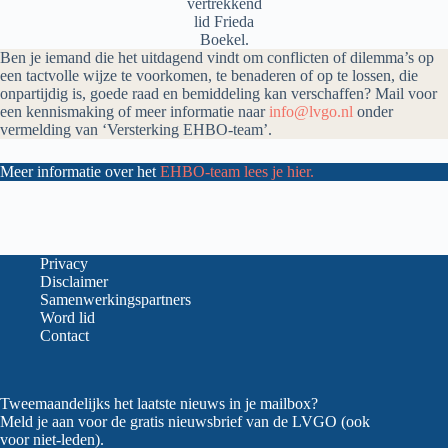
vertrekkend
lid Frieda
Boekel.
Ben je iemand die het uitdagend vindt om conflicten of dilemma’s op
een tactvolle wijze te voorkomen, te benaderen of op te lossen, die
onpartijdig is, goede raad en bemiddeling kan verschaffen? Mail voor
een kennismaking of meer informatie naar
info@lvgo.nl
onder
vermelding van ‘Versterking EHBO-team’.
Meer informatie over het
EHBO-team lees je hier.
Privacy
Disclaimer
Samenwerkingspartners
Word lid
Contact
Tweemaandelijks het laatste nieuws in je mailbox?
Meld je aan voor de gratis nieuwsbrief van de LVGO (ook
voor niet-leden).