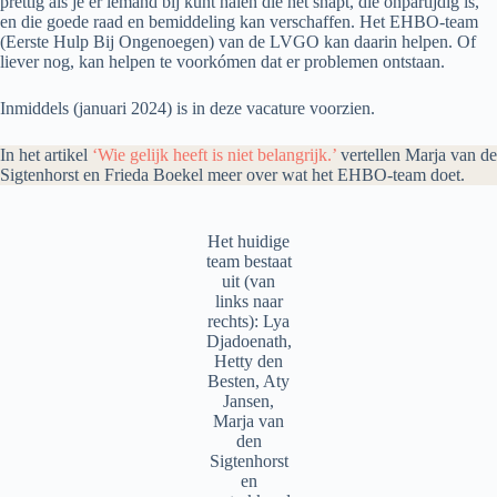
prettig als je er iemand bij kunt halen die het snapt, die onpartijdig is,
en die goede raad en bemiddeling kan verschaffen. Het EHBO-team
(Eerste Hulp Bij Ongenoegen) van de LVGO kan daarin helpen. Of
liever nog, kan helpen te voorkómen dat er problemen ontstaan.
Inmiddels (januari 2024) is in deze vacature voorzien.
In het artikel
‘Wie gelijk heeft is niet belangrijk.’
vertellen Marja van de
Sigtenhorst en Frieda Boekel meer over wat het EHBO-team doet.
Het huidige
team bestaat
uit (van
links naar
rechts): Lya
Djadoenath,
Hetty den
Besten, Aty
Jansen,
Marja van
den
Sigtenhorst
en