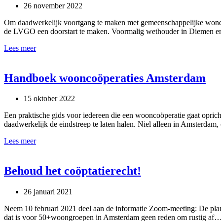
26 november 2022
Om daadwerkelijk voortgang te maken met gemeenschappelijke wonen 
de LVGO een doorstart te maken. Voormalig wethouder in Diemen 
VAA-
Lees meer
leden
voor
een
Handboek wooncoöperaties Amsterdam
tientje
lid
15 oktober 2022
van
de
Een praktische gids voor iedereen die een wooncoöperatie gaat opri
LVGO
daadwerkelijk de eindstreep te laten halen. Niel alleen in Amsterdam
Handboek
Lees meer
wooncoöperaties
Amsterdam
Behoud het coöptatierecht!
26 januari 2021
Neem 10 februari 2021 deel aan de informatie Zoom-meeting: De pl
dat is voor 50+woongroepen in Amsterdam geen reden om rustig af