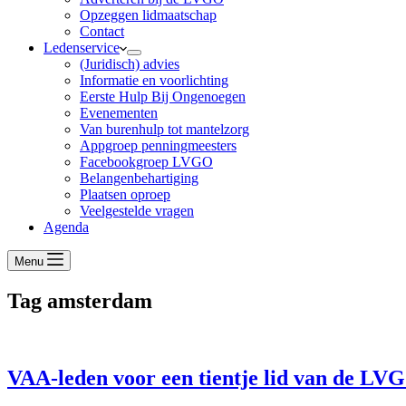
Opzeggen lidmaatschap
Contact
Ledenservice
(Juridisch) advies
Informatie en voorlichting
Eerste Hulp Bij Ongenoegen
Evenementen
Van burenhulp tot mantelzorg
Appgroep penningmeesters
Facebookgroep LVGO
Belangenbehartiging
Plaatsen oproep
Veelgestelde vragen
Agenda
Menu
Tag
amsterdam
VAA-leden voor een tientje lid van de LV