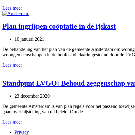
Behoud
Lees meer
het
coöptatierecht!
Plan ingrijpen coöptatie in de ijskast
10 januari 2021
De behandeling van het plan van de gemeente Amsterdam om woongemee
woongemeenschappen in de hoofdstad, daarin gesteund door de L
Plan
Lees meer
ingrijpen
coöptatie
in
Standpunt LVGO: Behoud zeggenschap va
de
ijskast
23 december 2020
De gemeente Amsterdam is van plan regels voor het passend toewij
gaan over bijstelling van dit beleid. Om de…
Standpunt
Lees meer
LVGO:
Privacy
Behoud