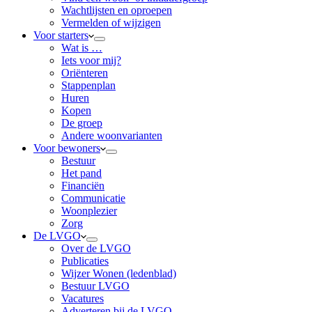
Wachtlijsten en oproepen
Vermelden of wijzigen
Voor starters
Wat is …
Iets voor mij?
Oriënteren
Stappenplan
Huren
Kopen
De groep
Andere woonvarianten
Voor bewoners
Bestuur
Het pand
Financiën
Communicatie
Woonplezier
Zorg
De LVGO
Over de LVGO
Publicaties
Wijzer Wonen (ledenblad)
Bestuur LVGO
Vacatures
Adverteren bij de LVGO