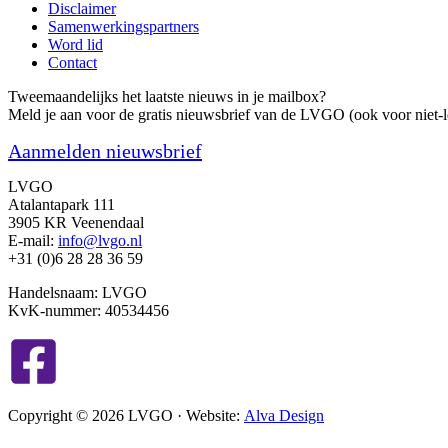
Disclaimer
zeggenschap
Samenwerkingspartners
van
Word lid
woongemeenschappen
Contact
over
hun
Tweemaandelijks het laatste nieuws in je mailbox?
voordeur!
Meld je aan voor de gratis nieuwsbrief van de LVGO (ook voor niet-l
Aanmelden nieuwsbrief
LVGO
Atalantapark 111
3905 KR Veenendaal
E-mail:
info@lvgo.nl
+31 (0)6 28 28 36 59
Handelsnaam: LVGO
KvK-nummer: 40534456
Copyright © 2026 LVGO · Website:
Alva Design