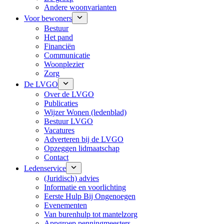
Andere woonvarianten
Voor bewoners
Bestuur
Het pand
Financiën
Communicatie
Woonplezier
Zorg
De LVGO
Over de LVGO
Publicaties
Wijzer Wonen (ledenblad)
Bestuur LVGO
Vacatures
Adverteren bij de LVGO
Opzeggen lidmaatschap
Contact
Ledenservice
(Juridisch) advies
Informatie en voorlichting
Eerste Hulp Bij Ongenoegen
Evenementen
Van burenhulp tot mantelzorg
Appgroep penningmeesters