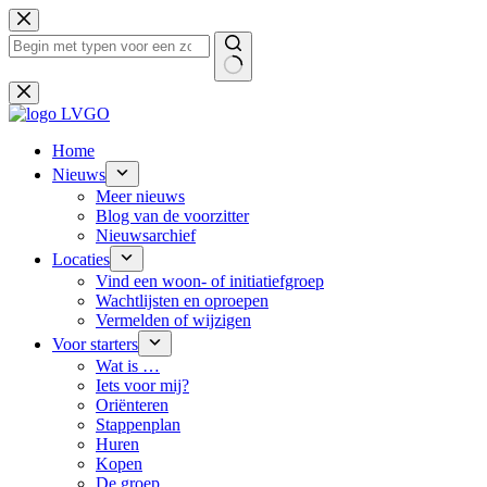
Ga
naar
de
inhoud
Geen
resultaten
Home
Nieuws
Meer nieuws
Blog van de voorzitter
Nieuwsarchief
Locaties
Vind een woon- of initiatiefgroep
Wachtlijsten en oproepen
Vermelden of wijzigen
Voor starters
Wat is …
Iets voor mij?
Oriënteren
Stappenplan
Huren
Kopen
De groep