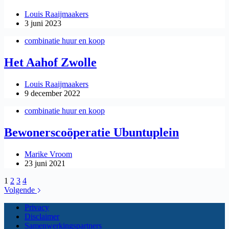
Louis Raaijmaakers
3 juni 2023
combinatie huur en koop
Het Aahof Zwolle
Louis Raaijmaakers
9 december 2022
combinatie huur en koop
Bewonerscoöperatie Ubuntuplein
Marike Vroom
23 juni 2021
1
2
3
4
Volgende
Privacy
Disclaimer
Samenwerkingspartners