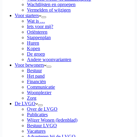
Wachtlijsten en oproepen
Vermelden of wijzigen
Voor starters
Wat is …
Iets voor mij?
Oriënteren
Stappenplan
Huren
Kopen
De groep
Andere woonvarianten
Voor bewoners
Bestuur
Het pand
Financiën
Communicatie
Woonplezier
Zorg
De LVGO
Over de LVGO
Publicaties
Wijzer Wonen (ledenblad)
Bestuur LVGO
Vacatures
Adverteren bij de LVGO