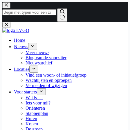
Ga
naar
de
inhoud
Geen
resultaten
Home
Nieuws
Meer nieuws
Blog van de voorzitter
Nieuwsarchief
Locaties
Vind een woon- of initiatiefgroep
Wachtlijsten en oproepen
Vermelden of wijzigen
Voor starters
Wat is …
Iets voor mij?
Oriënteren
Stappenplan
Huren
Kopen
De groep