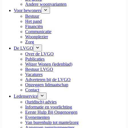
Andere woonvarianten
Voor bewoners
Bestuur
Het pand
Financiën
Communicatie
Woonplezier
Zorg
De LVGO
Over de LVGO
Publicaties
Wijzer Wonen (ledenblad)
Bestuur LVGO
Vacatures
Adverteren bij de LVGO
Opzeggen lidmaatschap
Contact
Ledenservice
(Juridisch) advies
Informatie en voorlichting
Eerste Hulp Bij Ongenoegen
Evenementen
Van burenhulp tot mantelzorg
Appgroep penningmeesters