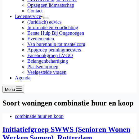
Opzeggen lidmaatschap
Contact
Ledenservice
(Juridisch) advies
Informatie en voorlichting
Eerste Hulp Bij Ongenoegen
Evenementen
Van burenhulp tot mantelzorg
Appgroep penningmeesters
Facebookgroep LVGO
Belangenbehartiging
Plaatsen oproep
Veelgestelde vragen
Agenda
Menu
Soort woningen
combinatie huur en koop
combinatie huur en koop
Initiatiefgroep SWWS (Senioren Wonen
Werken Samen), Rotterdam