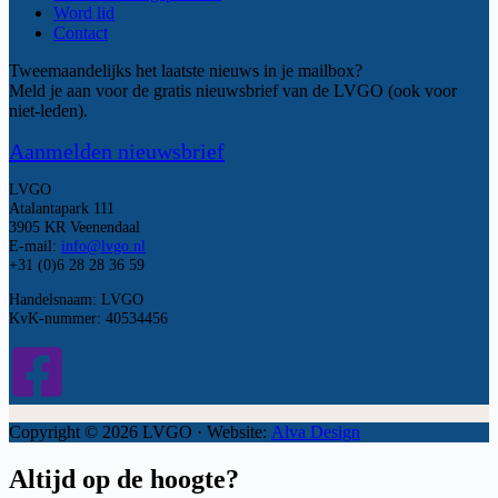
Word lid
Contact
Tweemaandelijks het laatste nieuws in je mailbox?
Meld je aan voor de gratis nieuwsbrief van de LVGO (ook voor
niet-leden).
Aanmelden nieuwsbrief
LVGO
Atalantapark 111
3905 KR Veenendaal
E-mail:
info@lvgo.nl
+31 (0)6 28 28 36 59
Handelsnaam: LVGO
KvK-nummer: 40534456
Copyright © 2026 LVGO · Website:
Alva Design
Altijd op de hoogte?