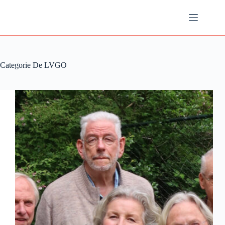
Ga
naar
de
inhoud
Categorie
De LVGO