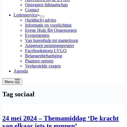
Opzeggen lidmaatschap
Contact
Ledenservice
(Juridisch) advies
Informatie en voorlichting
Eerste Hulp Bij Ongenoegen
Evenementen
Van burenhulp tot mantelzorg
Appgroep penningmeesters
Facebookgroep LVGO
Belangenbehartiging
Plaatsen oproep
Veelgestelde vragen
Agenda
Menu
Tag
sociaal
24 mei 2024 – Themamiddag ‘De kracht
van elkaar iets te gunnen’