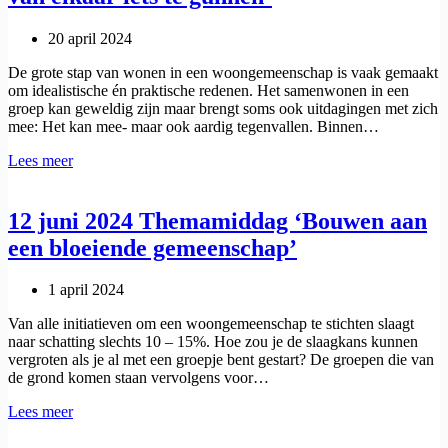
20 april 2024
De grote stap van wonen in een woongemeenschap is vaak gemaakt
om idealistische én praktische redenen. Het samenwonen in een
groep kan geweldig zijn maar brengt soms ook uitdagingen met zich
mee: Het kan mee- maar ook aardig tegenvallen. Binnen…
24
Lees meer
mei
2024
–
12 juni 2024 Themamiddag ‘Bouwen aan
Themamiddag
een bloeiende gemeenschap’
‘De
kracht
van
1 april 2024
elkaar
iets
Van alle initiatieven om een woongemeenschap te stichten slaagt
te
naar schatting slechts 10 – 15%. Hoe zou je de slaagkans kunnen
gunnen’
vergroten als je al met een groepje bent gestart? De groepen die van
de grond komen staan vervolgens voor…
12
Lees meer
juni
2024