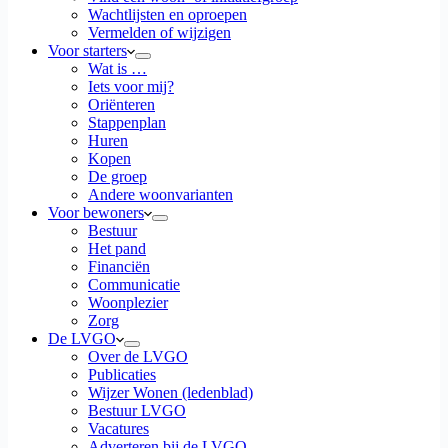
Wachtlijsten en oproepen
Vermelden of wijzigen
Voor starters
Wat is …
Iets voor mij?
Oriënteren
Stappenplan
Huren
Kopen
De groep
Andere woonvarianten
Voor bewoners
Bestuur
Het pand
Financiën
Communicatie
Woonplezier
Zorg
De LVGO
Over de LVGO
Publicaties
Wijzer Wonen (ledenblad)
Bestuur LVGO
Vacatures
Adverteren bij de LVGO