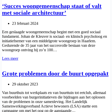
Themamiddag
‘Succes woongemeenschap staat of valt
‘Bouwen
met sociale architectuur’
aan
een
bloeiende
23 februari 2024
gemeenschap’
Een geslaagde woongemeenschap begint met een goed sociaal
fundament. Johan de Kleuver is sociaal- en klinisch psycholoog en
initiatiefnemer van een middelgrote woongroep in Haarlem.
Gedurende de 35 jaar van het succesvolle bestaan van deze
woongroep ontving hij zo’n 100…
‘Succes
Lees meer
woongemeenschap
staat
of
Grote problemen door de buurt opgepakt
valt
met
29 oktober 2023
sociale
architectuur’
Van buurthuis tot werkplaats en van buurttuin tot eetclub, allemaal
voorbeelden van burgerinitiatieven die bijdragen aan het oplossen
van de problemen in onze samenleving. Het Landelijk
Samenwerkingsverband Actieve bewoners (LSA) startte een
campagne om met het oog op de aanstaande…