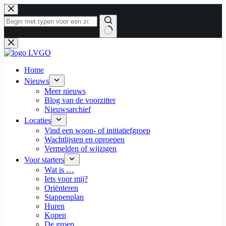
Ga
naar
de
inhoud
Geen
resultaten
Home
Nieuws
Meer nieuws
Blog van de voorzitter
Nieuwsarchief
Locaties
Vind een woon- of initiatiefgroep
Wachtlijsten en oproepen
Vermelden of wijzigen
Voor starters
Wat is …
Iets voor mij?
Oriënteren
Stappenplan
Huren
Kopen
De groep