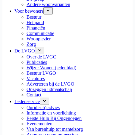
Andere woonvarianten
Voor bewoners
Bestuur
Het pand
Financiën
Communicatie
Woonplezier
Zorg
De LVGO
Over de LVGO
Publicaties
Wijzer Wonen (ledenblad)
Bestuur LVGO
Vacatures
Adverteren bij de LVGO
Opzeggen lidmaatschap
Contact
Ledenservice
(Juridisch) advies
Informatie en voorlichting
Eerste Hulp Bij Ongenoegen
Evenementen
Van burenhulp tot mantelzorg
Appgroep penningmeesters