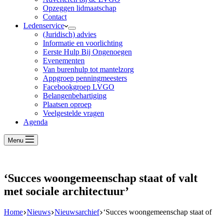
Opzeggen lidmaatschap
Contact
Ledenservice
(Juridisch) advies
Informatie en voorlichting
Eerste Hulp Bij Ongenoegen
Evenementen
Van burenhulp tot mantelzorg
Appgroep penningmeesters
Facebookgroep LVGO
Belangenbehartiging
Plaatsen oproep
Veelgestelde vragen
Agenda
Menu
‘Succes woongemeenschap staat of valt
met sociale architectuur’
Home
Nieuws
Nieuwsarchief
‘Succes woongemeenschap staat of