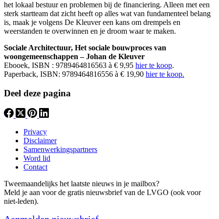
het lokaal bestuur en problemen bij de financiering. Alleen met een
sterk startteam dat zicht heeft op alles wat van fundamenteel belang
is, maak je volgens De Kleuver een kans om drempels en
weerstanden te overwinnen en je droom waar te maken.
Sociale Architectuur, Het sociale bouwproces van
woongemeenschappen – Johan de Kleuver
Ebooek, ISBN : 9789464816563 à € 9,95
hier te koop
.
Paperback, ISBN: 9789464816556 à € 19,90
hier te koop.
Deel deze pagina
Privacy
Disclaimer
Samenwerkingspartners
Word lid
Contact
Tweemaandelijks het laatste nieuws in je mailbox?
Meld je aan voor de gratis nieuwsbrief van de LVGO (ook voor
niet-leden).
Aanmelden nieuwsbrief