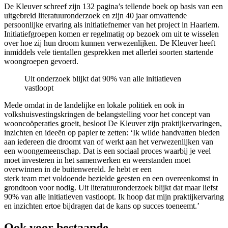
De Kleuver schreef zijn 132 pagina’s tellende boek op basis van een
uitgebreid literatuuronderzoek en zijn 40 jaar omvattende
persoonlijke ervaring als initiatiefnemer van het project in Haarlem.
Initiatiefgroepen komen er regelmatig op bezoek om uit te wisselen
over hoe zij hun droom kunnen verwezenlijken. De Kleuver heeft
inmiddels vele tientallen gesprekken met allerlei soorten startende
woongroepen gevoerd.
Uit onderzoek blijkt dat 90% van alle initiatieven
vastloopt
Mede omdat in de landelijke en lokale politiek en ook in
volkshuisvestingskringen de belangstelling voor het concept van
wooncoöperaties groeit, besloot De Kleuver zijn praktijkervaringen,
inzichten en ideeën op papier te zetten: ‘Ik wilde handvatten bieden
aan iedereen die droomt van of werkt aan het verwezenlijken van
een woongemeenschap. Dat is een sociaal proces waarbij je veel
moet investeren in het samenwerken en weerstanden moet
overwinnen in de buitenwereld. Je hebt er een
sterk team met voldoende bezielde geesten en een overeenkomst in
grondtoon voor nodig. Uit literatuuronderzoek blijkt dat maar liefst
90% van alle initiatieven vastloopt. Ik hoop dat mijn praktijkervaring
en inzichten ertoe bijdragen dat de kans op succes toeneemt.’
Ook voor bestaande