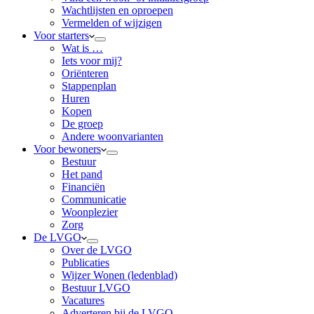
Wachtlijsten en oproepen
Vermelden of wijzigen
Voor starters
Wat is …
Iets voor mij?
Oriënteren
Stappenplan
Huren
Kopen
De groep
Andere woonvarianten
Voor bewoners
Bestuur
Het pand
Financiën
Communicatie
Woonplezier
Zorg
De LVGO
Over de LVGO
Publicaties
Wijzer Wonen (ledenblad)
Bestuur LVGO
Vacatures
Adverteren bij de LVGO