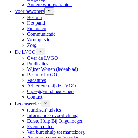
Andere woonvarianten
Voor bewoners
Bestuur
Het pand
Financiën
Communicatie
Woonplezier
Zorg
De LVGO
Over de LVGO
Publicaties
Wijzer Wonen (ledenblad)
Bestuur LVGO
Vacatures
Adverteren bij de LVGO
Opzeggen lidmaatschap
Contact
Ledenservice
(Juridisch) advies
Informatie en voorlichting
Eerste Hulp Bij Ongenoegen
Evenementen
Van burenhulp tot mantelzorg
Appgroep penningmeesters