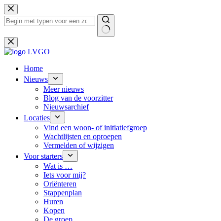
Ga
naar
de
inhoud
Geen
resultaten
Home
Nieuws
Meer nieuws
Blog van de voorzitter
Nieuwsarchief
Locaties
Vind een woon- of initiatiefgroep
Wachtlijsten en oproepen
Vermelden of wijzigen
Voor starters
Wat is …
Iets voor mij?
Oriënteren
Stappenplan
Huren
Kopen
De groep