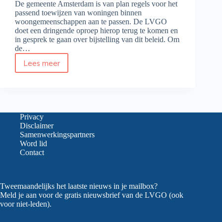
De gemeente Amsterdam is van plan regels voor het
passend toewijzen van woningen binnen
woongemeenschappen aan te passen. De LVGO
doet een dringende oproep hierop terug te komen en
in gesprek te gaan over bijstelling van dit beleid. Om
de…
Lees meer
Standpunt
LVGO:
Behoud
zeggenschap
van
woongemeenschappen
Privacy
over
Disclaimer
hun
Samenwerkingspartners
voordeur!
Word lid
Contact
Tweemaandelijks het laatste nieuws in je mailbox?
Meld je aan voor de gratis nieuwsbrief van de LVGO (ook
voor niet-leden).