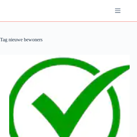
Ga
naar
de
inhoud
Tag
nieuwe bewoners