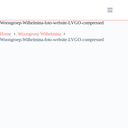
Ga
naar
de
inhoud
Woongroep-Wilhelmina-foto-website-LVGO-compressed
Home
Woongroep Wilhelmina
Woongroep-Wilhelmina-foto-website-LVGO-compressed