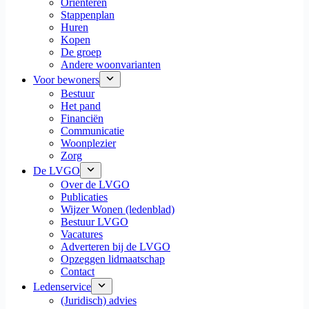
Oriënteren
Stappenplan
Huren
Kopen
De groep
Andere woonvarianten
Voor bewoners
Bestuur
Het pand
Financiën
Communicatie
Woonplezier
Zorg
De LVGO
Over de LVGO
Publicaties
Wijzer Wonen (ledenblad)
Bestuur LVGO
Vacatures
Adverteren bij de LVGO
Opzeggen lidmaatschap
Contact
Ledenservice
(Juridisch) advies