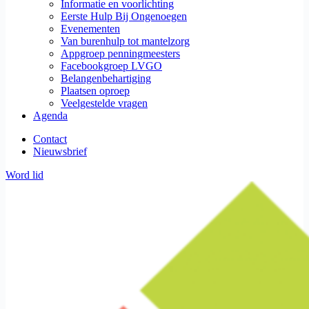
Informatie en voorlichting
Eerste Hulp Bij Ongenoegen
Evenementen
Van burenhulp tot mantelzorg
Appgroep penningmeesters
Facebookgroep LVGO
Belangenbehartiging
Plaatsen oproep
Veelgestelde vragen
Agenda
Contact
Nieuwsbrief
Word lid