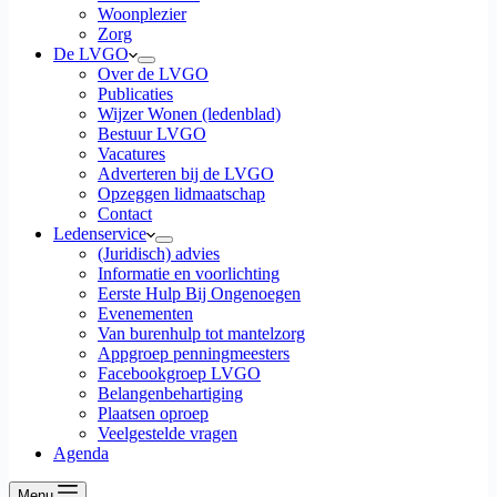
Woonplezier
Zorg
De LVGO
Over de LVGO
Publicaties
Wijzer Wonen (ledenblad)
Bestuur LVGO
Vacatures
Adverteren bij de LVGO
Opzeggen lidmaatschap
Contact
Ledenservice
(Juridisch) advies
Informatie en voorlichting
Eerste Hulp Bij Ongenoegen
Evenementen
Van burenhulp tot mantelzorg
Appgroep penningmeesters
Facebookgroep LVGO
Belangenbehartiging
Plaatsen oproep
Veelgestelde vragen
Agenda
Menu