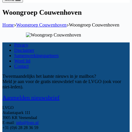
Woongroep Couwenhoven
Home
Woongroep Couwenhoven
Woongroep Couwenhoven
Privacy
Disclaimer
Samenwerkingspartners
Word lid
Contact
Tweemaandelijks het laatste nieuws in je mailbox?
Meld je aan voor de gratis nieuwsbrief van de LVGO (ook voor
niet-leden).
Aanmelden nieuwsbrief
LVGO
Atalantapark 111
3905 KR Veenendaal
E-mail:
info@lvgo.nl
+31 (0)6 28 28 36 59