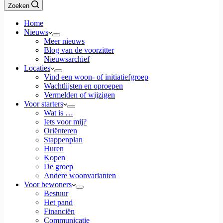
Zoeken
Home
Nieuws
Meer nieuws
Blog van de voorzitter
Nieuwsarchief
Locaties
Vind een woon- of initiatiefgroep
Wachtlijsten en oproepen
Vermelden of wijzigen
Voor starters
Wat is …
Iets voor mij?
Oriënteren
Stappenplan
Huren
Kopen
De groep
Andere woonvarianten
Voor bewoners
Bestuur
Het pand
Financiën
Communicatie