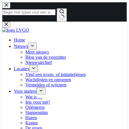
Ga
naar
de
inhoud
Geen
resultaten
Home
Nieuws
Meer nieuws
Blog van de voorzitter
Nieuwsarchief
Locaties
Vind een woon- of initiatiefgroep
Wachtlijsten en oproepen
Vermelden of wijzigen
Voor starters
Wat is …
Iets voor mij?
Oriënteren
Stappenplan
Huren
Kopen
De groep