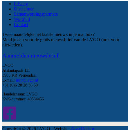
Privacy
Disclaimer
Samenwerkingspartners
Word lid
Contact
Tweemaandelijks het laatste nieuws in je mailbox?
Meld je aan voor de gratis nieuwsbrief van de LVGO (ook voor
niet-leden).
Aanmelden nieuwsbrief
LVGO
Atalantapark 111
3905 KR Veenendaal
E-mail:
info@lvgo.nl
+31 (0)6 28 28 36 59
Handelsnaam: LVGO
KvK-nummer: 40534456
Copyright © 2026 LVGO · Website:
Alva Design