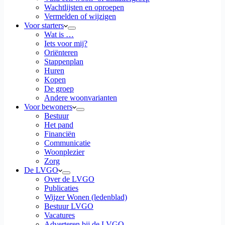
Wachtlijsten en oproepen
Vermelden of wijzigen
Voor starters
Wat is …
Iets voor mij?
Oriënteren
Stappenplan
Huren
Kopen
De groep
Andere woonvarianten
Voor bewoners
Bestuur
Het pand
Financiën
Communicatie
Woonplezier
Zorg
De LVGO
Over de LVGO
Publicaties
Wijzer Wonen (ledenblad)
Bestuur LVGO
Vacatures
Adverteren bij de LVGO