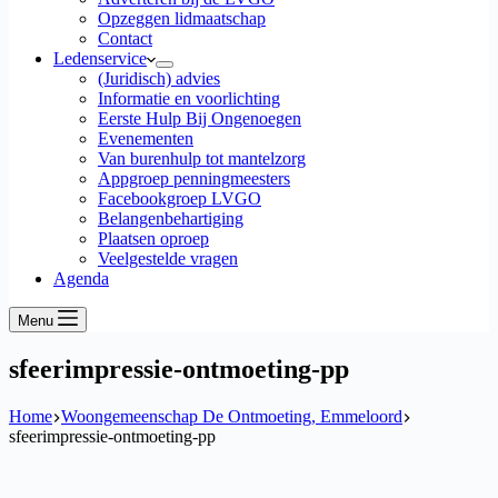
Opzeggen lidmaatschap
Contact
Ledenservice
(Juridisch) advies
Informatie en voorlichting
Eerste Hulp Bij Ongenoegen
Evenementen
Van burenhulp tot mantelzorg
Appgroep penningmeesters
Facebookgroep LVGO
Belangenbehartiging
Plaatsen oproep
Veelgestelde vragen
Agenda
Menu
sfeerimpressie-ontmoeting-pp
Home
Woongemeenschap De Ontmoeting, Emmeloord
sfeerimpressie-ontmoeting-pp