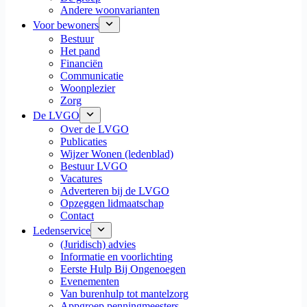
Andere woonvarianten
Voor bewoners
Bestuur
Het pand
Financiën
Communicatie
Woonplezier
Zorg
De LVGO
Over de LVGO
Publicaties
Wijzer Wonen (ledenblad)
Bestuur LVGO
Vacatures
Adverteren bij de LVGO
Opzeggen lidmaatschap
Contact
Ledenservice
(Juridisch) advies
Informatie en voorlichting
Eerste Hulp Bij Ongenoegen
Evenementen
Van burenhulp tot mantelzorg
Appgroep penningmeesters