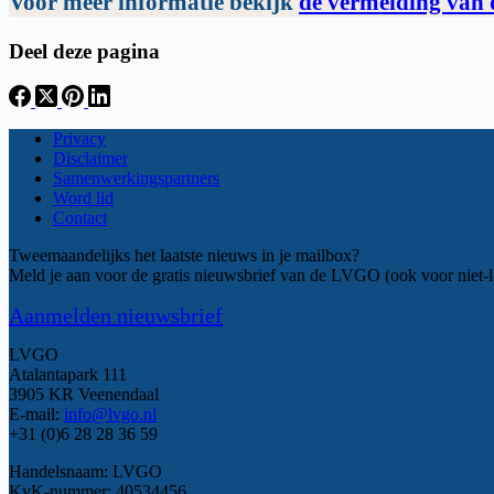
Voor meer informatie bekijk
de vermelding van 
Deel deze pagina
Privacy
Disclaimer
Samenwerkingspartners
Word lid
Contact
Tweemaandelijks het laatste nieuws in je mailbox?
Meld je aan voor de gratis nieuwsbrief van de LVGO (ook voor niet-l
Aanmelden nieuwsbrief
LVGO
Atalantapark 111
3905 KR Veenendaal
E-mail:
info@lvgo.nl
+31 (0)6 28 28 36 59
Handelsnaam: LVGO
KvK-nummer: 40534456