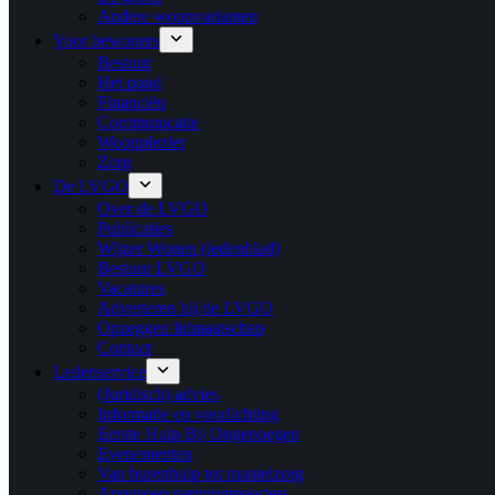
Andere woonvarianten
Voor bewoners
Bestuur
Het pand
Financiën
Communicatie
Woonplezier
Zorg
De LVGO
Over de LVGO
Publicaties
Wijzer Wonen (ledenblad)
Bestuur LVGO
Vacatures
Adverteren bij de LVGO
Opzeggen lidmaatschap
Contact
Ledenservice
(Juridisch) advies
Informatie en voorlichting
Eerste Hulp Bij Ongenoegen
Evenementen
Van burenhulp tot mantelzorg
Appgroep penningmeesters