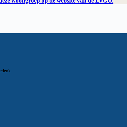
deze woongroep op de website van de LVGO.
eden).