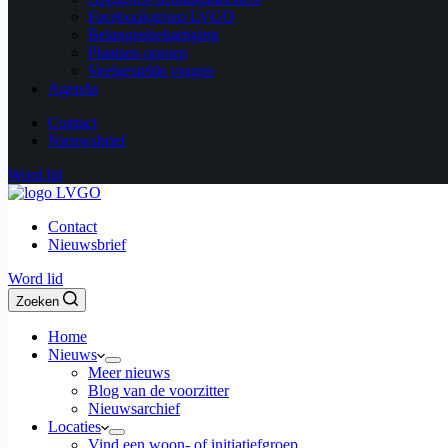
Facebookgroep LVGO
Belangenbehartiging
Plaatsen oproep
Veelgestelde vragen
Agenda
Contact
Nieuwsbrief
Word lid
Contact
Nieuwsbrief
Word lid
Zoeken
Home
Nieuws
Meer nieuws
Blog van de voorzitter
Nieuwsarchief
Locaties
Vind een woon- of initiatiefgroep