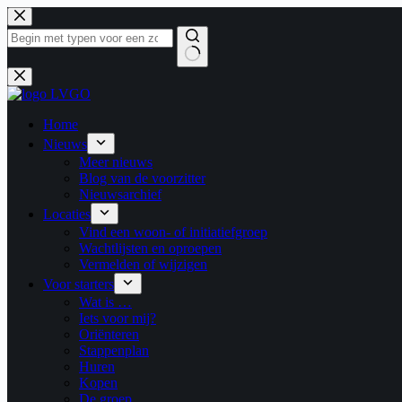
Ga
naar
de
inhoud
Geen
resultaten
Home
Nieuws
Meer nieuws
Blog van de voorzitter
Nieuwsarchief
Locaties
Vind een woon- of initiatiefgroep
Wachtlijsten en oproepen
Vermelden of wijzigen
Voor starters
Wat is …
Iets voor mij?
Oriënteren
Stappenplan
Huren
Kopen
De groep