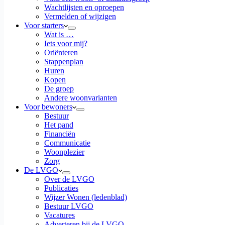
Wachtlijsten en oproepen
Vermelden of wijzigen
Voor starters
Wat is …
Iets voor mij?
Oriënteren
Stappenplan
Huren
Kopen
De groep
Andere woonvarianten
Voor bewoners
Bestuur
Het pand
Financiën
Communicatie
Woonplezier
Zorg
De LVGO
Over de LVGO
Publicaties
Wijzer Wonen (ledenblad)
Bestuur LVGO
Vacatures
Adverteren bij de LVGO