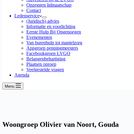
Opzeggen lidmaatschap
Contact
Ledenservice
(Juridisch) advies
Informatie en voorlichting
Eerste Hulp Bij Ongenoegen
Evenementen
Van burenhulp tot mantelzorg
Appgroep penningmeesters
Facebookgroep LVGO
Belangenbehartiging
Plaatsen oproep
Veelgestelde vragen
Agenda
Menu
Woongroep Olivier van Noort, Gouda