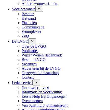
Andere woonvarianten
Voor bewoners
Bestuur
Het pand
Financiën
Communicatie
Woonplezier
Zorg
De LVGO
Over de LVGO
Publicaties
Wijzer Wonen (ledenblad)
Bestuur LVGO
Vacatures
Adverteren bij de LVGO
Opzeggen lidmaatschap
Contact
Ledenservice
(Juridisch) advies
Informatie en voorlichting
Eerste Hulp Bij Ongenoegen
Evenementen
Van burenhulp tot mantelzorg
Appgroep penningmeesters