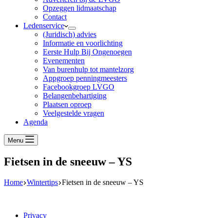
Opzeggen lidmaatschap
Contact
Ledenservice
(Juridisch) advies
Informatie en voorlichting
Eerste Hulp Bij Ongenoegen
Evenementen
Van burenhulp tot mantelzorg
Appgroep penningmeesters
Facebookgroep LVGO
Belangenbehartiging
Plaatsen oproep
Veelgestelde vragen
Agenda
Menu
Fietsen in de sneeuw – YS
Home
Wintertips
Fietsen in de sneeuw – YS
Privacy