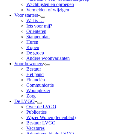
Wachtlijsten en oproepen
Vermelden of wijzigen
Voor starters
Wat is …
Iets voor mij?
Oriënteren
Stappenplan
Huren
Kopen
De groep
Andere woonvarianten
Voor bewoners
Bestuur
Het pand
Financiën
Communicatie
Woonplezier
Zorg
De LVGO
Over de LVGO
Publicaties
Wijzer Wonen (ledenblad)
Bestuur LVGO
Vacatures
Adverteren bij de LVGO