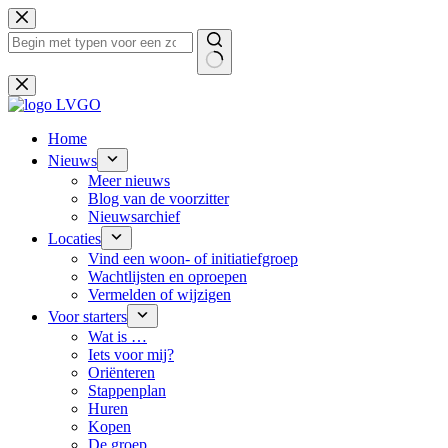
Ga
naar
de
inhoud
Geen
resultaten
Home
Nieuws
Meer nieuws
Blog van de voorzitter
Nieuwsarchief
Locaties
Vind een woon- of initiatiefgroep
Wachtlijsten en oproepen
Vermelden of wijzigen
Voor starters
Wat is …
Iets voor mij?
Oriënteren
Stappenplan
Huren
Kopen
De groep