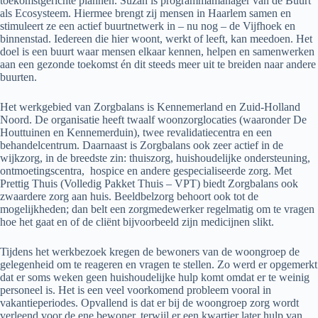
toekomstgerichte plannen. Suzan is programmamanager van de Buurt
als Ecosysteem. Hiermee brengt zij mensen in Haarlem samen en
stimuleert ze een actief buurtnetwerk in – nu nog – de Vijfhoek en
binnenstad. Iedereen die hier woont, werkt of leeft, kan meedoen. Het
doel is een buurt waar mensen elkaar kennen, helpen en samenwerken
aan een gezonde toekomst én dit steeds meer uit te breiden naar andere
buurten.
Het werkgebied van Zorgbalans is Kennemerland en Zuid-Holland
Noord. De organisatie heeft twaalf woonzorglocaties (waaronder De
Houttuinen en Kennemerduin), twee revalidatiecentra en een
behandelcentrum. Daarnaast is Zorgbalans ook zeer actief in de
wijkzorg, in de breedste zin: thuiszorg, huishoudelijke ondersteuning,
ontmoetingscentra, hospice en andere gespecialiseerde zorg. Met
Prettig Thuis (Volledig Pakket Thuis – VPT) biedt Zorgbalans ook
zwaardere zorg aan huis. Beeldbelzorg behoort ook tot de
mogelijkheden; dan belt een zorgmedewerker regelmatig om te vragen
hoe het gaat en of de cliënt bijvoorbeeld zijn medicijnen slikt.
Tijdens het werkbezoek kregen de bewoners van de woongroep de
gelegenheid om te reageren en vragen te stellen. Zo werd er opgemerkt
dat er soms weken geen huishoudelijke hulp komt omdat er te weinig
personeel is. Het is een veel voorkomend probleem vooral in
vakantieperiodes. Opvallend is dat er bij de woongroep zorg wordt
verleend voor de ene bewoner, terwijl er een kwartier later hulp van