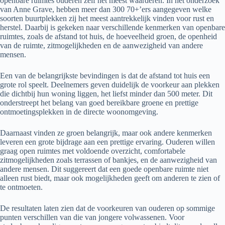
openbare ruimtes ouderen zelf het meest waarderen. In het onderzoek
van Anne Grave, hebben meer dan 300 70+’ers aangegeven welke
soorten buurtplekken zij het meest aantrekkelijk vinden voor rust en
herstel. Daarbij is gekeken naar verschillende kenmerken van openbare
ruimtes, zoals de afstand tot huis, de hoeveelheid groen, de openheid
van de ruimte, zitmogelijkheden en de aanwezigheid van andere
mensen.
Een van de belangrijkste bevindingen is dat de afstand tot huis een
grote rol speelt. Deelnemers geven duidelijk de voorkeur aan plekken
die dichtbij hun woning liggen, het liefst minder dan 500 meter. Dit
onderstreept het belang van goed bereikbare groene en prettige
ontmoetingsplekken in de directe woonomgeving.
Daarnaast vinden ze groen belangrijk, maar ook andere kenmerken
leveren een grote bijdrage aan een prettige ervaring. Ouderen willen
graag open ruimtes met voldoende overzicht, comfortabele
zitmogelijkheden zoals terrassen of bankjes, en de aanwezigheid van
andere mensen. Dit suggereert dat een goede openbare ruimte niet
alleen rust biedt, maar ook mogelijkheden geeft om anderen te zien of
te ontmoeten.
De resultaten laten zien dat de voorkeuren van ouderen op sommige
punten verschillen van die van jongere volwassenen. Voor