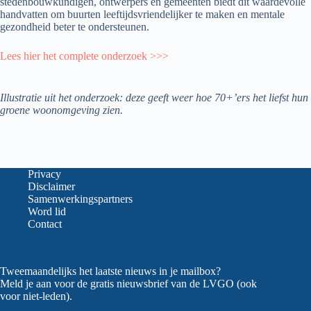
stedenbouwkundigen, ontwerpers en gemeenten biedt dit waardevolle
handvatten om buurten leeftijdsvriendelijker te maken en mentale
gezondheid beter te ondersteunen.
Lees hier het complete onderzoek >>>
Illustratie uit het onderzoek: deze geeft weer hoe 70+’ers het liefst hun
groene woonomgeving zien.
Privacy
Disclaimer
Samenwerkingspartners
Word lid
Contact
Tweemaandelijks het laatste nieuws in je mailbox?
Meld je aan voor de gratis nieuwsbrief van de LVGO (ook
voor niet-leden).