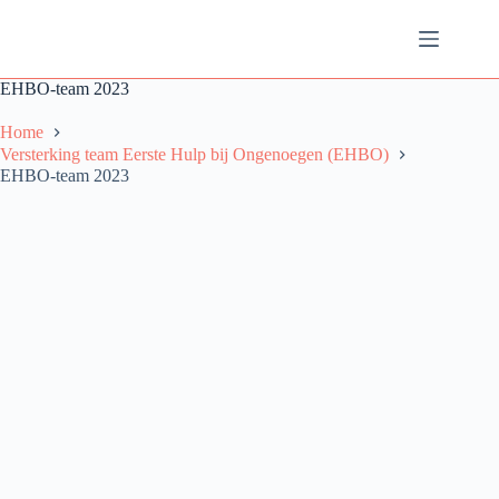
Ga
naar
de
inhoud
EHBO-team 2023
Home
Versterking team Eerste Hulp bij Ongenoegen (EHBO)
EHBO-team 2023