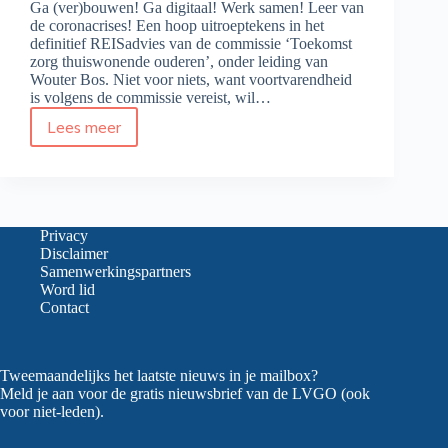
Ga (ver)bouwen! Ga digitaal! Werk samen! Leer van
de coronacrises! Een hoop uitroeptekens in het
definitief REISadvies van de commissie ‘Toekomst
zorg thuiswonende ouderen’, onder leiding van
Wouter Bos. Niet voor niets, want voortvarendheid
is volgens de commissie vereist, wil…
Lees meer
Definitief
advies
commissie
Bos
‘Oud
en
Privacy
zelfstandig
Disclaimer
in
Samenwerkingspartners
2030’
Word lid
Contact
Tweemaandelijks het laatste nieuws in je mailbox?
Meld je aan voor de gratis nieuwsbrief van de LVGO (ook
voor niet-leden).