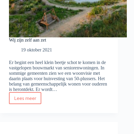
Wij zijn zelf aan zet
19 oktober 2021
Er begint een heel klein beetje schot te komen in de
vastgelopen bouwmarkt van seniorenwoningen. In
sommige gemeenten zien we een woonvisie met
daarin plaats voor huisvesting van 50-plussers. Het
belang van gemeenschappelijk wonen voor ouderen
is herontdekt. Er wordt…
Lees meer
Wij
zijn
zelf
aan
zet