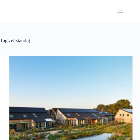
Ga
naar
de
inhoud
Tag
zelfstandig