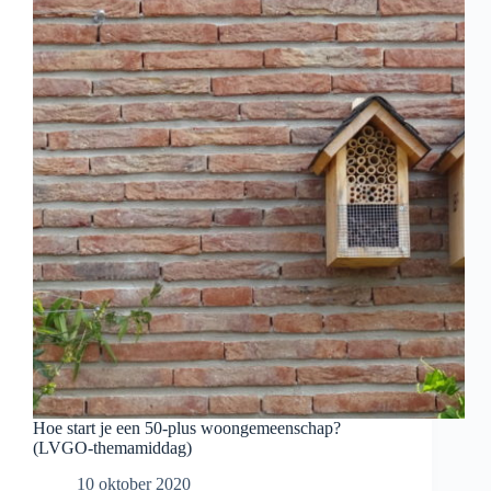
woongemeenschappen
over
hun
voordeur!
Hoe start je een 50-plus woongemeenschap?
(LVGO-themamiddag)
10 oktober 2020