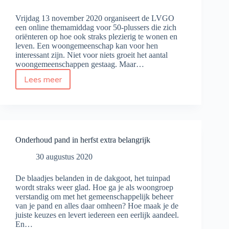
Vrijdag 13 november 2020 organiseert de LVGO
een online themamiddag voor 50-plussers die zich
oriënteren op hoe ook straks plezierig te wonen en
leven. Een woongemeenschap kan voor hen
interessant zijn. Niet voor niets groeit het aantal
woongemeenschappen gestaag. Maar…
Lees meer
Hoe
start
je
een
50-
plus
Onderhoud pand in herfst extra belangrijk
woongemeenschap?
(LVGO-
30 augustus 2020
themamiddag)
De blaadjes belanden in de dakgoot, het tuinpad
wordt straks weer glad. Hoe ga je als woongroep
verstandig om met het gemeenschappelijk beheer
van je pand en alles daar omheen? Hoe maak je de
juiste keuzes en levert iedereen een eerlijk aandeel.
En…