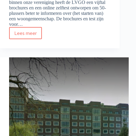
binnen onze vereniging heeft de LVGO een vijftal
brochures en een online zelftest ontworpen om 50-
plussers beter te informeren over (het starten van)
een woongemeenschap. De brochures en test zijn
voor…
Lees meer
Nieuwe
LVGO-
brochures
en
zelftest