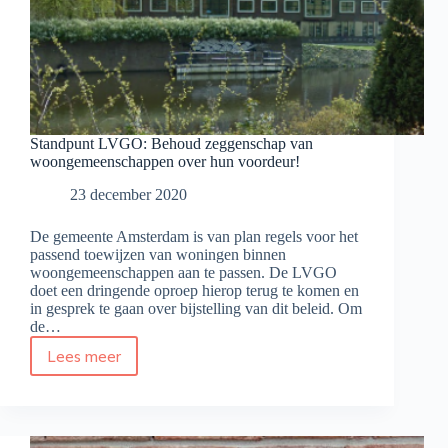
Standpunt LVGO: Behoud zeggenschap van
woongemeenschappen over hun voordeur!
23 december 2020
De gemeente Amsterdam is van plan regels voor het
passend toewijzen van woningen binnen
woongemeenschappen aan te passen. De LVGO
doet een dringende oproep hierop terug te komen en
in gesprek te gaan over bijstelling van dit beleid. Om
de…
Lees meer
Standpunt
LVGO:
Behoud
zeggenschap
van