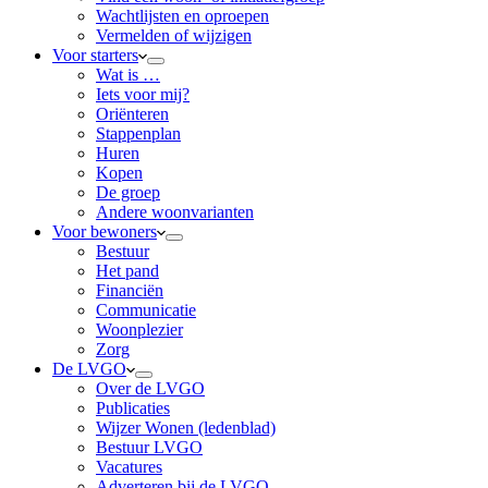
Wachtlijsten en oproepen
Vermelden of wijzigen
Voor starters
Wat is …
Iets voor mij?
Oriënteren
Stappenplan
Huren
Kopen
De groep
Andere woonvarianten
Voor bewoners
Bestuur
Het pand
Financiën
Communicatie
Woonplezier
Zorg
De LVGO
Over de LVGO
Publicaties
Wijzer Wonen (ledenblad)
Bestuur LVGO
Vacatures
Adverteren bij de LVGO