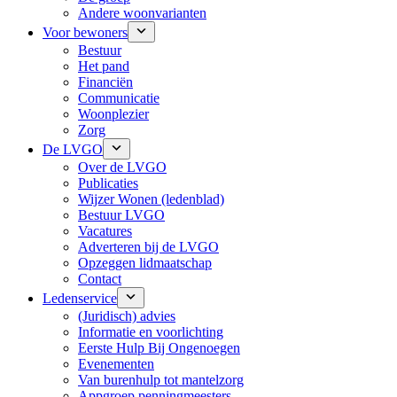
Andere woonvarianten
Voor bewoners
Bestuur
Het pand
Financiën
Communicatie
Woonplezier
Zorg
De LVGO
Over de LVGO
Publicaties
Wijzer Wonen (ledenblad)
Bestuur LVGO
Vacatures
Adverteren bij de LVGO
Opzeggen lidmaatschap
Contact
Ledenservice
(Juridisch) advies
Informatie en voorlichting
Eerste Hulp Bij Ongenoegen
Evenementen
Van burenhulp tot mantelzorg
Appgroep penningmeesters