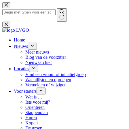
Ga
naar
de
inhoud
Geen
resultaten
Home
Nieuws
Meer nieuws
Blog van de voorzitter
Nieuwsarchief
Locaties
Vind een woon- of initiatiefgroep
Wachtlijsten en oproepen
Vermelden of wijzigen
Voor starters
Wat is …
Iets voor mij?
Oriënteren
Stappenplan
Huren
Kopen
De groep