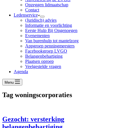
Opzeggen lidmaatschap
Contact
Ledenservice
(Juridisch) advies
Informatie en voorlichting
Eerste Hulp Bij Ongenoegen
Evenementen
Van burenhulp tot mantelzorg
Appgroep penningmeesters
Facebookgroep LVGO
Belangenbehartiging
Plaatsen oproep
Veelgestelde vragen
Agenda
Menu
Tag
woningscorporaties
Gezocht: versterking
belangenbehartiging