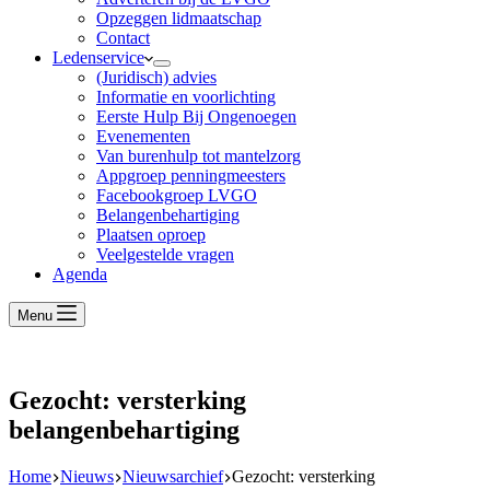
Opzeggen lidmaatschap
Contact
Ledenservice
(Juridisch) advies
Informatie en voorlichting
Eerste Hulp Bij Ongenoegen
Evenementen
Van burenhulp tot mantelzorg
Appgroep penningmeesters
Facebookgroep LVGO
Belangenbehartiging
Plaatsen oproep
Veelgestelde vragen
Agenda
Menu
Gezocht: versterking
belangenbehartiging
Home
Nieuws
Nieuwsarchief
Gezocht: versterking