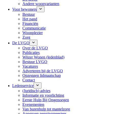
Andere woonvarianten
Voor bewoners
Bestuur
Het pand
Financiën
Communicatie
Woonplezier
Zorg
De LVGO
Over de LVGO
Publicaties
Wijzer Wonen (ledenblad)
Bestuur LVGO
Vacatures
Adverteren bij de LVGO
Opzeggen lidmaatschap
Contact
Ledenservice
(Juridisch) advies
Informatie en voorlichting
Eerste Hulp Bij Ongenoegen
Evenementen
Van burenhulp tot mantelzorg
Appgroep penningmeesters