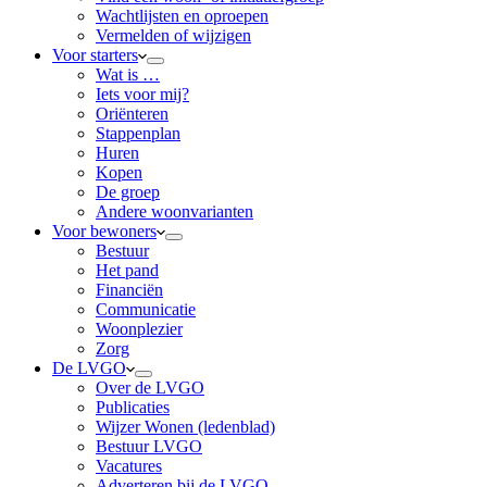
Wachtlijsten en oproepen
Vermelden of wijzigen
Voor starters
Wat is …
Iets voor mij?
Oriënteren
Stappenplan
Huren
Kopen
De groep
Andere woonvarianten
Voor bewoners
Bestuur
Het pand
Financiën
Communicatie
Woonplezier
Zorg
De LVGO
Over de LVGO
Publicaties
Wijzer Wonen (ledenblad)
Bestuur LVGO
Vacatures
Adverteren bij de LVGO