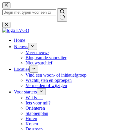
Ga
naar
de
inhoud
Geen
resultaten
Home
Nieuws
Meer nieuws
Blog van de voorzitter
Nieuwsarchief
Locaties
Vind een woon- of initiatiefgroep
Wachtlijsten en oproepen
Vermelden of wijzigen
Voor starters
Wat is …
Iets voor mij?
Oriënteren
Stappenplan
Huren
Kopen
De groep