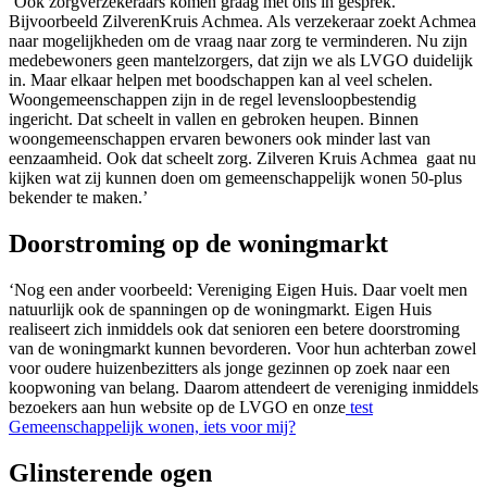
‘Ook zorgverzekeraars komen graag met ons in gesprek.
Bijvoorbeeld ZilverenKruis Achmea. Als verzekeraar zoekt Achmea
naar mogelijkheden om de vraag naar zorg te verminderen. Nu zijn
medebewoners geen mantelzorgers, dat zijn we als LVGO duidelijk
in. Maar elkaar helpen met boodschappen kan al veel schelen.
Woongemeenschappen zijn in de regel levensloopbestendig
ingericht. Dat scheelt in vallen en gebroken heupen. Binnen
woongemeenschappen ervaren bewoners ook minder last van
eenzaamheid. Ook dat scheelt zorg. Zilveren Kruis Achmea gaat nu
kijken wat zij kunnen doen om gemeenschappelijk wonen 50-plus
bekender te maken.’
Doorstroming op de woningmarkt
‘Nog een ander voorbeeld: Vereniging Eigen Huis. Daar voelt men
natuurlijk ook de spanningen op de woningmarkt. Eigen Huis
realiseert zich inmiddels ook dat senioren een betere doorstroming
van de woningmarkt kunnen bevorderen. Voor hun achterban zowel
voor oudere huizenbezitters als jonge gezinnen op zoek naar een
koopwoning van belang. Daarom attendeert de vereniging inmiddels
bezoekers aan hun website op de LVGO en onze
test
Gemeenschappelijk wonen, iets voor mij?
Glinsterende ogen