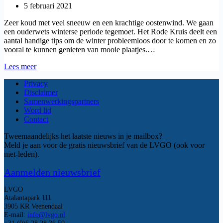
5 februari 2021
Zeer koud met veel sneeuw en een krachtige oostenwind. We gaan
een ouderwets winterse periode tegemoet. Het Rode Kruis deelt een
aantal handige tips om de winter probleemloos door te komen en zo
vooral te kunnen genieten van mooie plaatjes.…
Wintertips
Lees meer
Privacy
Disclaimer
Samenwerkingspartners
Word lid
Contact
Tweemaandelijks het laatste nieuws in je mailbox?
Meld je aan voor de gratis nieuwsbrief van de LVGO (ook voor
niet-leden).
Aanmelden nieuwsbrief
LVGO
Atalantapark 111
3905 KR Veenendaal
E-mail:
info@lvgo.nl
+31 (0)6 28 28 36 59