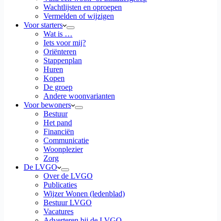
Wachtlijsten en oproepen
Vermelden of wijzigen
Voor starters
Wat is …
Iets voor mij?
Oriënteren
Stappenplan
Huren
Kopen
De groep
Andere woonvarianten
Voor bewoners
Bestuur
Het pand
Financiën
Communicatie
Woonplezier
Zorg
De LVGO
Over de LVGO
Publicaties
Wijzer Wonen (ledenblad)
Bestuur LVGO
Vacatures
Adverteren bij de LVGO