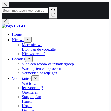
Ga
naar
de
inhoud
Geen
resultaten
Home
Nieuws
Meer nieuws
Blog van de voorzitter
Nieuwsarchief
Locaties
Vind een woon- of initiatiefgroep
Wachtlijsten en oproepen
Vermelden of wijzigen
Voor starters
Wat is …
Iets voor mij?
Oriënteren
Stappenplan
Huren
Kopen
De groep