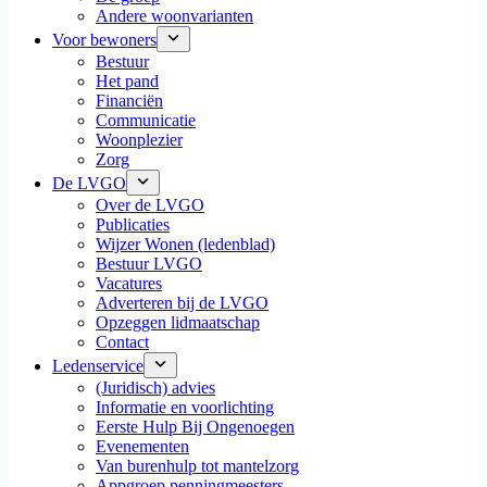
Andere woonvarianten
Voor bewoners
Bestuur
Het pand
Financiën
Communicatie
Woonplezier
Zorg
De LVGO
Over de LVGO
Publicaties
Wijzer Wonen (ledenblad)
Bestuur LVGO
Vacatures
Adverteren bij de LVGO
Opzeggen lidmaatschap
Contact
Ledenservice
(Juridisch) advies
Informatie en voorlichting
Eerste Hulp Bij Ongenoegen
Evenementen
Van burenhulp tot mantelzorg
Appgroep penningmeesters