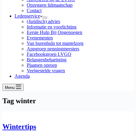
Opzeggen lidmaatschap
Contact
Ledenservice
(Juridisch) advies
Informatie en voorlichting
Eerste Hulp Bij Ongenoegen
Evenementen
Van burenhulp tot mantelzorg
Appgroep penningmeesters
Facebookgroep LVGO
Belangenbehartiging
Plaatsen oproep
Veelgestelde vragen
Agenda
Menu
Tag
winter
Wintertips