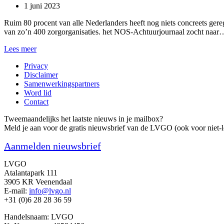
1 juni 2023
Ruim 80 procent van alle Nederlanders heeft nog niets concreets gere
van zo’n 400 zorgorganisaties. het NOS-Achtuurjournaal zocht naar
NOS-
Lees meer
Journaal:
Privacy
Woongemeenschap
Disclaimer
goed
Samenwerkingspartners
voorbeeld
Word lid
Contact
Tweemaandelijks het laatste nieuws in je mailbox?
Meld je aan voor de gratis nieuwsbrief van de LVGO (ook voor niet-l
Aanmelden nieuwsbrief
LVGO
Atalantapark 111
3905 KR Veenendaal
E-mail:
info@lvgo.nl
+31 (0)6 28 28 36 59
Handelsnaam: LVGO