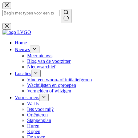
Ga
naar
de
inhoud
Geen
resultaten
Home
Nieuws
Meer nieuws
Blog van de voorzitter
Nieuwsarchief
Locaties
Vind een woon- of initiatiefgroep
Wachtlijsten en oproepen
Vermelden of wijzigen
Voor starters
Wat is …
Iets voor mij?
Oriënteren
Stappenplan
Huren
Kopen
De groep