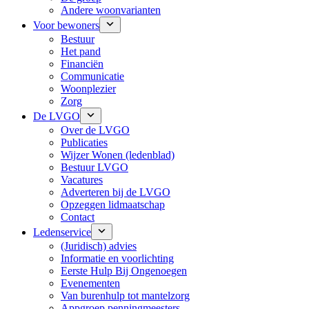
Andere woonvarianten
Voor bewoners
Bestuur
Het pand
Financiën
Communicatie
Woonplezier
Zorg
De LVGO
Over de LVGO
Publicaties
Wijzer Wonen (ledenblad)
Bestuur LVGO
Vacatures
Adverteren bij de LVGO
Opzeggen lidmaatschap
Contact
Ledenservice
(Juridisch) advies
Informatie en voorlichting
Eerste Hulp Bij Ongenoegen
Evenementen
Van burenhulp tot mantelzorg
Appgroep penningmeesters