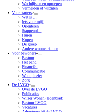
Wachtlijsten en oproepen
Vermelden of wijzigen
Voor starters
Wat is …
Iets voor mij?
Oriënteren
Stappenplan
Huren
Kopen
De groep
Andere woonvarianten
Voor bewoners
Bestuur
Het pand
Financiën
Communicatie
Woonplezier
Zorg
De LVGO
Over de LVGO
Publicaties
Wijzer Wonen (ledenblad)
Bestuur LVGO
Vacatures
Adverteren bij de LVGO