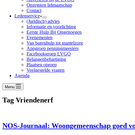
Opzeggen lidmaatschap
Contact
Ledenservice
(Juridisch) advies
Informatie en voorlichting
Eerste Hulp Bij Ongenoegen
Evenementen
Van burenhulp tot mantelzorg
Appgroep penningmeesters
Facebookgroep LVGO
Belangenbehartiging
Plaatsen oproep
Veelgestelde vragen
Agenda
Menu
Tag
Vriendenerf
NOS-Journaal: Woongemeenschap goed vo