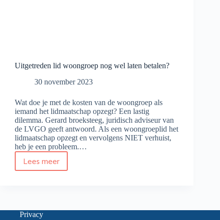
Uitgetreden lid woongroep nog wel laten betalen?
30 november 2023
Wat doe je met de kosten van de woongroep als
iemand het lidmaatschap opzegt? Een lastig
dilemma. Gerard broeksteeg, juridisch adviseur van
de LVGO geeft antwoord. Als een woongroeplid het
lidmaatschap opzegt en vervolgens NIET verhuist,
heb je een probleem.…
Lees meer
Uitgetreden
lid
woongroep
nog
wel
laten
Privacy