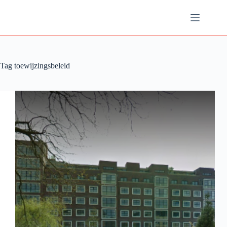
Ga
naar
de
inhoud
Tag
toewijzingsbeleid