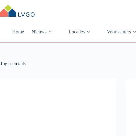
Ga
naar
de
inhoud
Home
Nieuws
Locaties
Voor starters
Tag
secretaris