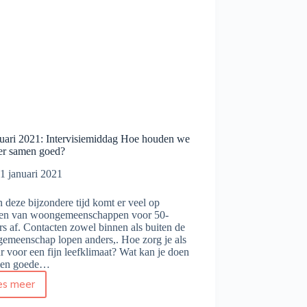
nuari 2021: Intervisiemiddag Hoe houden we
eer samen goed?
1 januari 2021
in deze bijzondere tijd komt er veel op
ren van woongemeenschappen voor 50-
rs af. Contacten zowel binnen als buiten de
emeenschap lopen anders,. Hoe zorg je als
r voor een fijn leefklimaat? Wat kan je doen
een goede…
es meer
22
januari