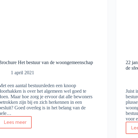
Brochure Het bestuur van de woongemeenschap
22 ja
de sf
1 april 2021
Met een aantal bestuursleden een knoop
doorhakken is over het algemeen wel goed te
Juist 
doen. Maar hoe zorg je ervoor dat alle bewoners
bestu
betrokken zijn bij en zich herkennen in een
plusse
besluit? Goed overleg is in het belang van de
woong
hele…
bestuu
voor 
Lees meer
Brochure
Le
Het
bestuur