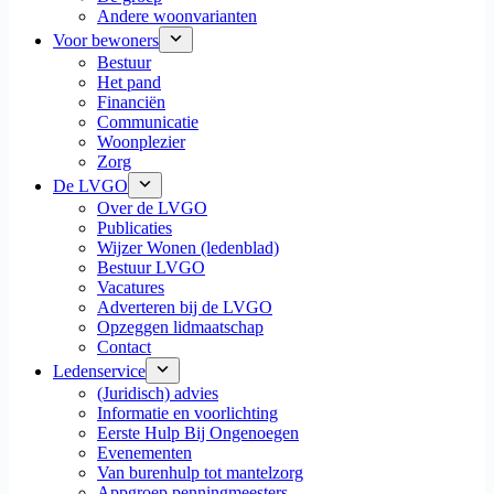
Andere woonvarianten
Voor bewoners
Bestuur
Het pand
Financiën
Communicatie
Woonplezier
Zorg
De LVGO
Over de LVGO
Publicaties
Wijzer Wonen (ledenblad)
Bestuur LVGO
Vacatures
Adverteren bij de LVGO
Opzeggen lidmaatschap
Contact
Ledenservice
(Juridisch) advies
Informatie en voorlichting
Eerste Hulp Bij Ongenoegen
Evenementen
Van burenhulp tot mantelzorg
Appgroep penningmeesters