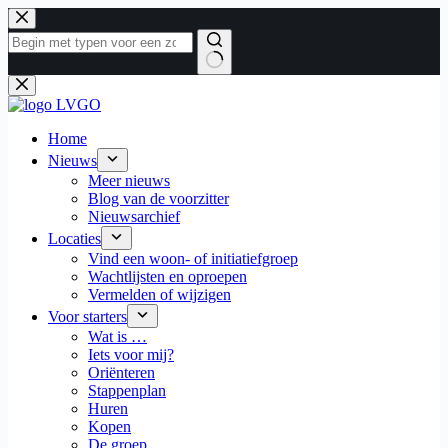
Ga
naar
de
inhoud
Geen
resultaten
Home
Nieuws
Meer nieuws
Blog van de voorzitter
Nieuwsarchief
Locaties
Vind een woon- of initiatiefgroep
Wachtlijsten en oproepen
Vermelden of wijzigen
Voor starters
Wat is …
Iets voor mij?
Oriënteren
Stappenplan
Huren
Kopen
De groep