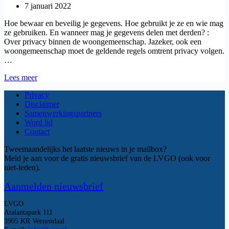
7 januari 2022
Hoe bewaar en beveilig je gegevens. Hoe gebruikt je ze en wie mag
ze gebruiken. En wanneer mag je gegevens delen met derden? :
Over privacy binnen de woongemeenschap. Jazeker, ook een
woongemeenschap moet de geldende regels omtrent privacy volgen.
…
Privacy:
Lees meer
Wie
Privacy
weet
Disclaimer
wat
Samenwerkingspartners
van
Word lid
wie?
Contact
Tweemaandelijks het laatste nieuws in je mailbox?
Meld je aan voor de gratis nieuwsbrief van de LVGO (ook voor
niet-leden).
Aanmelden nieuwsbrief
LVGO
Atalantapark 111
3905 KR Veenendaal