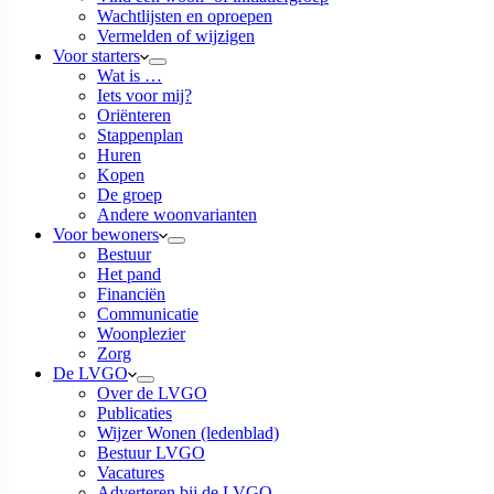
Wachtlijsten en oproepen
Vermelden of wijzigen
Voor starters
Wat is …
Iets voor mij?
Oriënteren
Stappenplan
Huren
Kopen
De groep
Andere woonvarianten
Voor bewoners
Bestuur
Het pand
Financiën
Communicatie
Woonplezier
Zorg
De LVGO
Over de LVGO
Publicaties
Wijzer Wonen (ledenblad)
Bestuur LVGO
Vacatures
Adverteren bij de LVGO