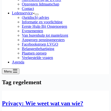
Opzeggen lidmaatschap
Contact
Ledenservice
(Juridisch) advies
Informatie en voorlichting
Eerste Hulp Bij Ongenoegen
Evenementen
Van burenhulp tot mantelzorg
Appgroep penningmeesters
Facebookgroep LVGO
Belangenbehartiging
Plaatsen oproep
Veelgestelde vragen
Agenda
Menu
Tag
regelement
Privacy: Wie weet wat van wie?