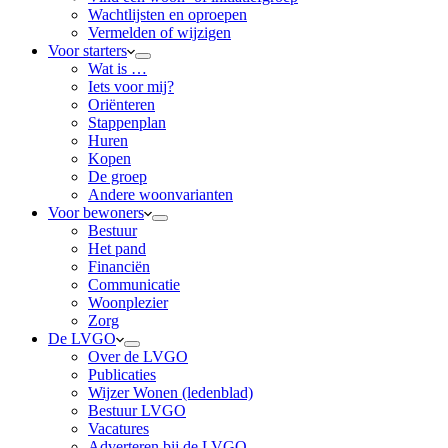
Wachtlijsten en oproepen
Vermelden of wijzigen
Voor starters
Wat is …
Iets voor mij?
Oriënteren
Stappenplan
Huren
Kopen
De groep
Andere woonvarianten
Voor bewoners
Bestuur
Het pand
Financiën
Communicatie
Woonplezier
Zorg
De LVGO
Over de LVGO
Publicaties
Wijzer Wonen (ledenblad)
Bestuur LVGO
Vacatures
Adverteren bij de LVGO