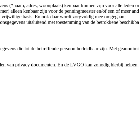
s (*naam, adres, woonplaats) kenbaar kunnen zijn voor alle leden on
er) alleen kenbaar zijn voor de penningmeester en/of een of meer and
op vrijwillige basis. En ook daar wordt zorgvuldig mee omgegaan;
oonsgegevens uitsluitend met toestemming van de betrokkene beschikbaa
egevens die tot de betreffende persoon herleidbaar zijn. Met geanonim
eelden van privacy documenten. En de LVGO kan zonodig hierbij helpen.