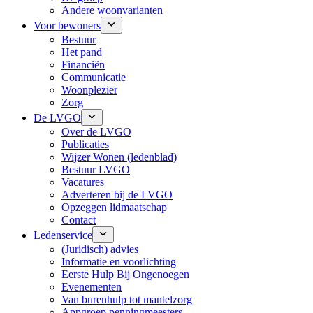
Andere woonvarianten
Voor bewoners
Bestuur
Het pand
Financiën
Communicatie
Woonplezier
Zorg
De LVGO
Over de LVGO
Publicaties
Wijzer Wonen (ledenblad)
Bestuur LVGO
Vacatures
Adverteren bij de LVGO
Opzeggen lidmaatschap
Contact
Ledenservice
(Juridisch) advies
Informatie en voorlichting
Eerste Hulp Bij Ongenoegen
Evenementen
Van burenhulp tot mantelzorg
Appgroep penningmeesters