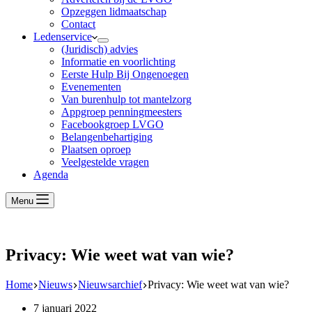
Opzeggen lidmaatschap
Contact
Ledenservice
(Juridisch) advies
Informatie en voorlichting
Eerste Hulp Bij Ongenoegen
Evenementen
Van burenhulp tot mantelzorg
Appgroep penningmeesters
Facebookgroep LVGO
Belangenbehartiging
Plaatsen oproep
Veelgestelde vragen
Agenda
Menu
Privacy: Wie weet wat van wie?
Home
Nieuws
Nieuwsarchief
Privacy: Wie weet wat van wie?
7 januari 2022