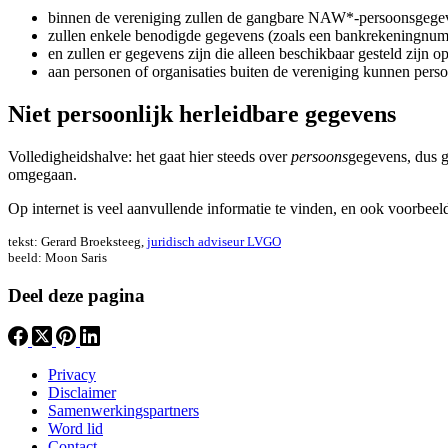
binnen de vereniging zullen de gangbare NAW*-persoonsgegeven
zullen enkele benodigde gegevens (zoals een bankrekeningnumm
en zullen er gegevens zijn die alleen beschikbaar gesteld zijn 
aan personen of organisaties buiten de vereniging kunnen pers
Niet persoonlijk herleidbare gegevens
Volledigheidshalve: het gaat hier steeds over
persoons
gegevens, dus g
omgegaan.
Op internet is veel aanvullende informatie te vinden, en ook voorb
tekst: Gerard Broeksteeg,
juridisch adviseur LVGO
beeld: Moon Saris
Deel deze pagina
Privacy
Disclaimer
Samenwerkingspartners
Word lid
Contact