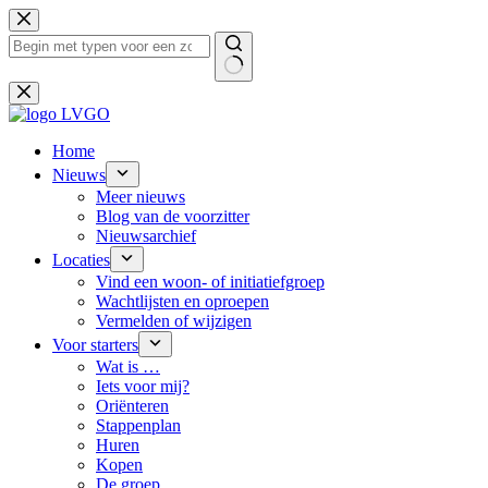
Ga
naar
de
inhoud
Geen
resultaten
Home
Nieuws
Meer nieuws
Blog van de voorzitter
Nieuwsarchief
Locaties
Vind een woon- of initiatiefgroep
Wachtlijsten en oproepen
Vermelden of wijzigen
Voor starters
Wat is …
Iets voor mij?
Oriënteren
Stappenplan
Huren
Kopen
De groep