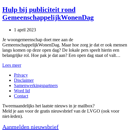
2024
Hulp bij publiciteit rond
GemeenschappelijkWonenDag
1 april 2023
Je woongemeenschap doet mee aan de
GemeenschappelijkWonenDag. Maar hoe zorg je dat er ook mensen
langs komen op deze open dag? De lokale pers speelt hierin een
belangrijke rol. Hoe pak je dat aan? Een open dag staat of valt…
Hulp
Lees meer
bij
Privacy
publiciteit
Disclaimer
rond
Samenwerkingspartners
GemeenschappelijkWonenDag
Word lid
Contact
Tweemaandelijks het laatste nieuws in je mailbox?
Meld je aan voor de gratis nieuwsbrief van de LVGO (ook voor
niet-leden).
Aanmelden nieuwsbrief