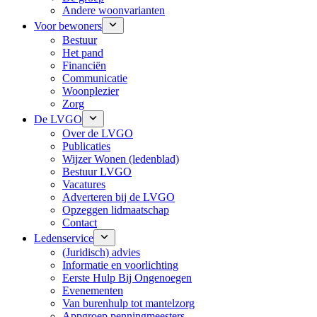
Andere woonvarianten
Voor bewoners
Bestuur
Het pand
Financiën
Communicatie
Woonplezier
Zorg
De LVGO
Over de LVGO
Publicaties
Wijzer Wonen (ledenblad)
Bestuur LVGO
Vacatures
Adverteren bij de LVGO
Opzeggen lidmaatschap
Contact
Ledenservice
(Juridisch) advies
Informatie en voorlichting
Eerste Hulp Bij Ongenoegen
Evenementen
Van burenhulp tot mantelzorg
Appgroep penningmeesters