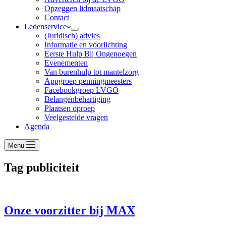
Opzeggen lidmaatschap
Contact
Ledenservice
(Juridisch) advies
Informatie en voorlichting
Eerste Hulp Bij Ongenoegen
Evenementen
Van burenhulp tot mantelzorg
Appgroep penningmeesters
Facebookgroep LVGO
Belangenbehartiging
Plaatsen oproep
Veelgestelde vragen
Agenda
Menu
Tag
publiciteit
Onze voorzitter bij MAX