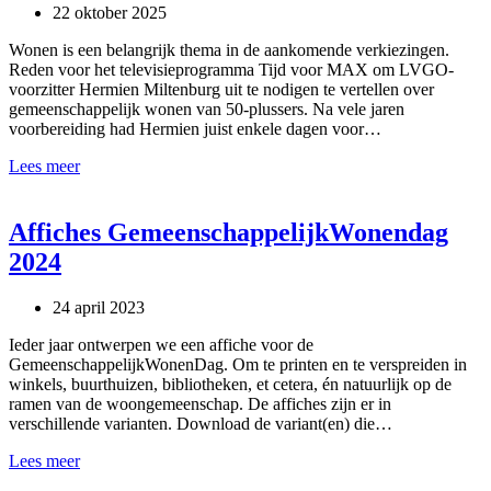
22 oktober 2025
Wonen is een belangrijk thema in de aankomende verkiezingen.
Reden voor het televisieprogramma Tijd voor MAX om LVGO-
voorzitter Hermien Miltenburg uit te nodigen te vertellen over
gemeenschappelijk wonen van 50-plussers. Na vele jaren
voorbereiding had Hermien juist enkele dagen voor…
Onze
Lees meer
voorzitter
bij
MAX
Affiches GemeenschappelijkWonendag
2024
24 april 2023
Ieder jaar ontwerpen we een affiche voor de
GemeenschappelijkWonenDag. Om te printen en te verspreiden in
winkels, buurthuizen, bibliotheken, et cetera, én natuurlijk op de
ramen van de woongemeenschap. De affiches zijn er in
verschillende varianten. Download de variant(en) die…
Affiches
Lees meer
GemeenschappelijkWonendag