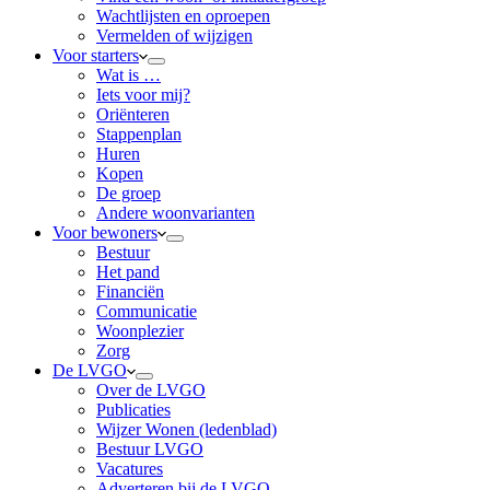
Wachtlijsten en oproepen
Vermelden of wijzigen
Voor starters
Wat is …
Iets voor mij?
Oriënteren
Stappenplan
Huren
Kopen
De groep
Andere woonvarianten
Voor bewoners
Bestuur
Het pand
Financiën
Communicatie
Woonplezier
Zorg
De LVGO
Over de LVGO
Publicaties
Wijzer Wonen (ledenblad)
Bestuur LVGO
Vacatures
Adverteren bij de LVGO