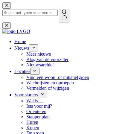
Ga
naar
de
inhoud
Geen
resultaten
Home
Nieuws
Meer nieuws
Blog van de voorzitter
Nieuwsarchief
Locaties
Vind een woon- of initiatiefgroep
Wachtlijsten en oproepen
Vermelden of wijzigen
Voor starters
Wat is …
Iets voor mij?
Oriënteren
Stappenplan
Huren
Kopen
De groep