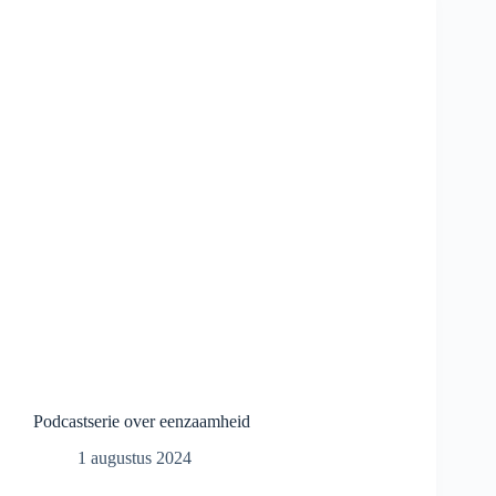
welzijn
en
zorg
Podcastserie over eenzaamheid
1 augustus 2024