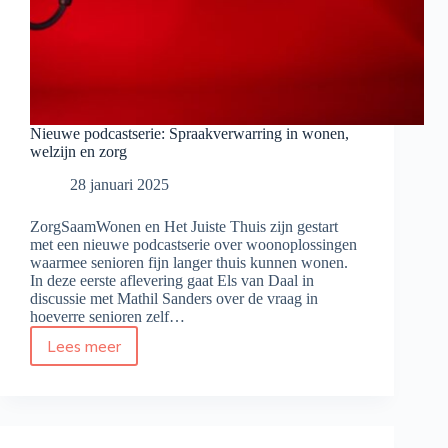
Nieuwe podcastserie: Spraakverwarring in wonen,
welzijn en zorg
28 januari 2025
ZorgSaamWonen en Het Juiste Thuis zijn gestart
met een nieuwe podcastserie over woonoplossingen
waarmee senioren fijn langer thuis kunnen wonen.
In deze eerste aflevering gaat Els van Daal in
discussie met Mathil Sanders over de vraag in
hoeverre senioren zelf…
Lees meer
Nieuwe
podcastserie:
Spraakverwarring
in
wonen,