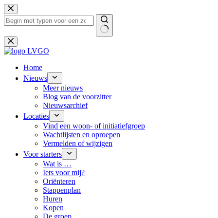
Ga
naar
de
inhoud
Geen
resultaten
Home
Nieuws
Meer nieuws
Blog van de voorzitter
Nieuwsarchief
Locaties
Vind een woon- of initiatiefgroep
Wachtlijsten en oproepen
Vermelden of wijzigen
Voor starters
Wat is …
Iets voor mij?
Oriënteren
Stappenplan
Huren
Kopen
De groep