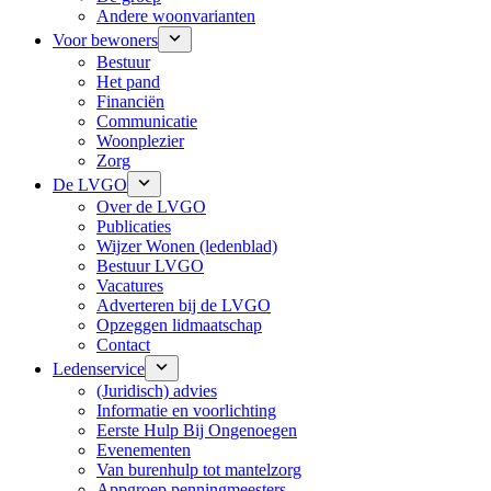
Andere woonvarianten
Voor bewoners
Bestuur
Het pand
Financiën
Communicatie
Woonplezier
Zorg
De LVGO
Over de LVGO
Publicaties
Wijzer Wonen (ledenblad)
Bestuur LVGO
Vacatures
Adverteren bij de LVGO
Opzeggen lidmaatschap
Contact
Ledenservice
(Juridisch) advies
Informatie en voorlichting
Eerste Hulp Bij Ongenoegen
Evenementen
Van burenhulp tot mantelzorg
Appgroep penningmeesters