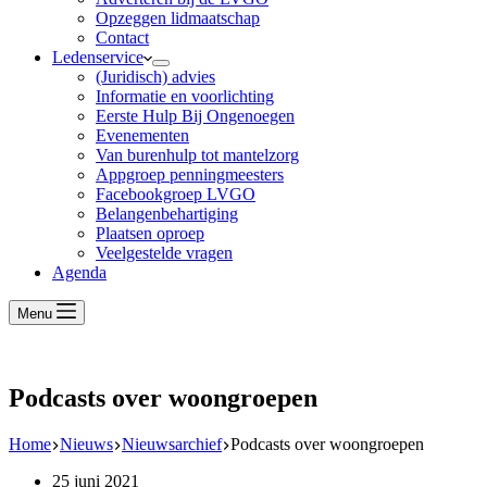
Opzeggen lidmaatschap
Contact
Ledenservice
(Juridisch) advies
Informatie en voorlichting
Eerste Hulp Bij Ongenoegen
Evenementen
Van burenhulp tot mantelzorg
Appgroep penningmeesters
Facebookgroep LVGO
Belangenbehartiging
Plaatsen oproep
Veelgestelde vragen
Agenda
Menu
Podcasts over woongroepen
Home
Nieuws
Nieuwsarchief
Podcasts over woongroepen
25 juni 2021