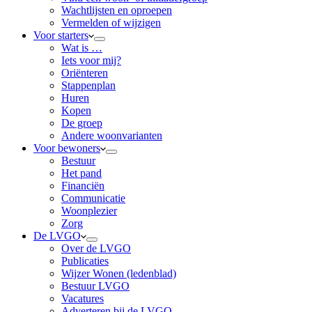
Wachtlijsten en oproepen
Vermelden of wijzigen
Voor starters
Wat is …
Iets voor mij?
Oriënteren
Stappenplan
Huren
Kopen
De groep
Andere woonvarianten
Voor bewoners
Bestuur
Het pand
Financiën
Communicatie
Woonplezier
Zorg
De LVGO
Over de LVGO
Publicaties
Wijzer Wonen (ledenblad)
Bestuur LVGO
Vacatures
Adverteren bij de LVGO