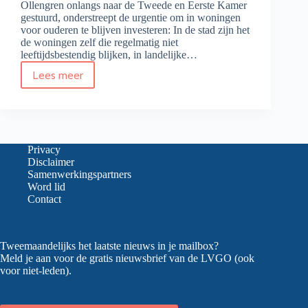
Ollengren onlangs naar de Tweede en Eerste Kamer
gestuurd, onderstreept de urgentie om in woningen
voor ouderen te blijven investeren: In de stad zijn het
de woningen zelf die regelmatig niet
leeftijdsbestendig blijken, in landelijke…
Lees meer
Verschil
in
knelpunten
stad
en
land
Privacy
wonen
Disclaimer
55-
Samenwerkingspartners
plus
Word lid
Contact
Tweemaandelijks het laatste nieuws in je mailbox?
Meld je aan voor de gratis nieuwsbrief van de LVGO (ook
voor niet-leden).