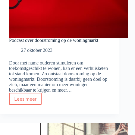
Podcast over doorstroming op de woningmarkt
27 oktober 2023
Door met name ouderen stimuleren om
toekomstgeschikt te wonen, kan er een verhuisketen
tot stand komen. Zo ontstaat doorstroming op de
woningmarkt. Doorstroming is daarbij geen doel op
zich, maar een manier om meer woningen
beschikbaar te krijgen en meer…
Lees meer
Podcast
over
doorstroming
op
de
woningmarkt